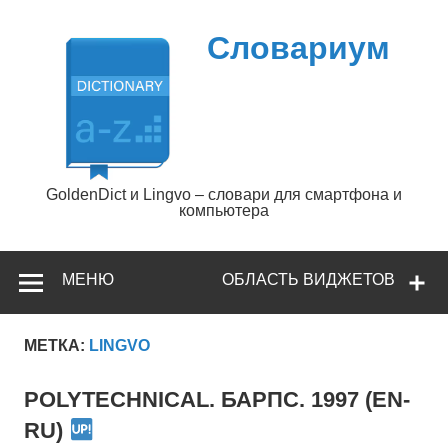
Перейти
к
содержимому
Словариум
GoldenDict и Lingvo – словари для смартфона и
компьютера
МЕНЮ
ОБЛАСТЬ ВИДЖЕТОВ
МЕТКА:
LINGVO
POLYTECHNICAL. БАРПС. 1997 (EN-
RU)