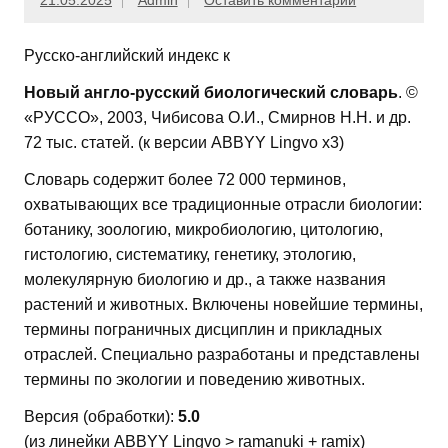
21.05.2025
Admin
Оставить комментарий
Русско-английский индекс к
Новый англо-русский биологический словарь
. ©
«РУССО», 2003, Чибисова О.И., Смирнов Н.Н. и др.
72 тыс. статей. (к версии ABBYY Lingvo x3)
Словарь содержит более 72 000 терминов,
охватывающих все традиционные отрасли биологии:
ботанику, зоологию, микробиологию, цитологию,
гистологию, систематику, генетику, этологию,
молекулярную биологию и др., а также названия
растений и животных. Включены новейшие термины,
термины пограничных дисциплин и прикладных
отраслей. Специально разработаны и представлены
термины по экологии и поведению животных.
Версия (обработки):
5.0
(из линейки ABBYY Lingvo > ramanuki + ramix)