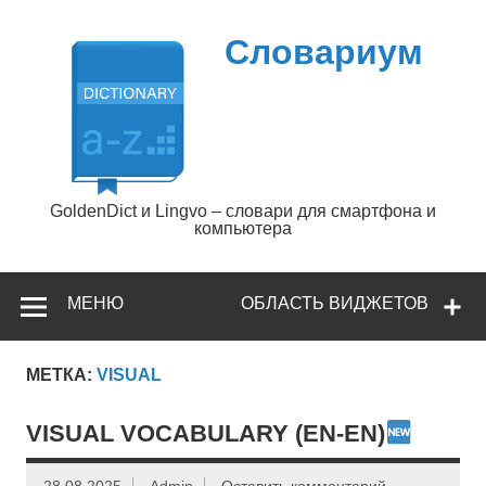
Перейти
к
содержимому
Словариум
GoldenDict и Lingvo – словари для смартфона и
компьютера
МЕНЮ
ОБЛАСТЬ ВИДЖЕТОВ
МЕТКА:
VISUAL
VISUAL VOCABULARY (EN-EN)