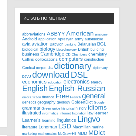
ИСКАТЬ ПО МЕТКАМ
American
ABBYY
abbreviations
anatomy
Android
army
application
Apresyan
automobile
aviation
BGL
avia
Babylon
Belarusian
banking
biology
biological
British
building
biotechnology
Cambridge
business
chemistry
CD
Chambers
computers
Collins
collocations
construction
dictionary
Context
dic
corpus
diplomacy
DSL
download
DJVU
electronics
economics
energy
education
English-Russian
English
general
Free
finance
errors
fiction
French
GoldenDict
geography
genetics
geology
Google
idioms
grammar
history
Green
guide
historical
illustrated
law
learner
informatics
Internet
Intonation
Lingvo
Learner's
linguistics
learning
LSD
Longman
literature
Macmillan
marine
MDict
MDD
marketing
mathematics
McGraw-Hill