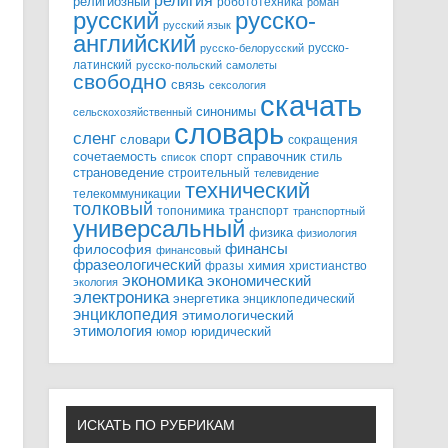
религия
религиозный
робототехника
роман
русский
русско-
русский язык
английский
русско-
русско-белорусский
латинский
русско-польский
самолеты
свободно
связь
сексология
скачать
синонимы
сельскохозяйственный
словарь
сленг
словари
сокращения
справочник
сочетаемость
спорт
стиль
список
страноведение
строительный
телевидение
технический
телекоммуникации
толковый
топонимика
транспорт
транспортный
универсальный
физика
физиология
финансы
философия
финансовый
фразеологический
химия
фразы
христианство
экономика
экономический
экология
электроника
энергетика
энциклопедический
энциклопедия
этимологический
этимология
юридический
юмор
ИСКАТЬ ПО РУБРИКАМ