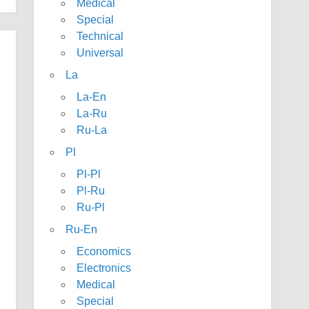
Medical
Special
Technical
Universal
La
La-En
La-Ru
Ru-La
Pl
Pl-Pl
Pl-Ru
Ru-Pl
Ru-En
Economics
Electronics
Medical
Special