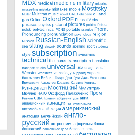
MDX
military
medicine
medical
misprint
Mostitsky
mistakes
mobile
misspelling
mistake
Multitran
oil and
music
Muller
novel
OALD
obscene
Oxford
PDF
gas
Online
Phrasal Verbs
pictures
pictorial
phrases
physics
politics
Polska
Promt
polski
polytechnical
portable
PONS
practice
pronunciation
Pronouncing
religion
psychology
Russian-English
scientific
Russian
slang
sounds
sea
spelling
sport
slownik
students
subscription
style
synonyms
technical
transcription
thesaurus
translation
universal
usage
visual
transport
trucks
USA
Webster
zoology
Апресян
Webster's
x6
Андроид
Библия
Бенюмович
ГолденДикт
Гугл
Даль
Евгеньева
Киселев
Ермолович
Ковалев
Коллинз
Контекст
Мостицкий
Мультитран
Кузнецов
ЛДП
Промт
Мюллер
НАТО
Оксфорд
Палажченко
авиа
США
Ривкин
Тришин
аббревиатуры
авиация
авиационный
автоматизация
американский
акция
автомобильный
англо-
английский
анатомия
русский
астрономия
афоризмы
банки
банковский
безопасность
банковское дело
бесплатно