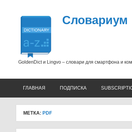
Перейти
к
содержимому
Словариум
GoldenDict и Lingvo – словари для смартфона и ко
ГЛАВНАЯ
ПОДПИСКА
SUBSCRIPTI
МЕТКА:
PDF