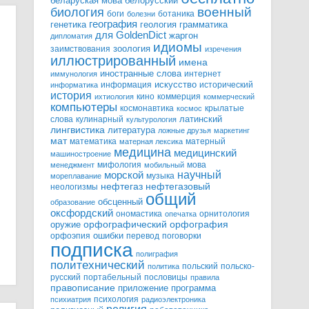
белорусский
беларуская мова
военный
биология
боги
ботаника
болезни
география
генетика
грамматика
геология
для GoldenDict
жаргон
дипломатия
идиомы
зоология
заимствования
изречения
иллюстрированный
имена
иностранные слова
интернет
иммунология
информация
искусство
исторический
информатика
история
кино
коммерция
ихтиология
коммерческий
компьютеры
космонавтика
крылатые
космос
слова
кулинарный
латинский
культурология
лингвистика
литература
ложные друзья
маркетинг
мат
математика
матерный
матерная лексика
медицина
медицинский
машиностроение
мифология
мова
менеджмент
мобильный
научный
морской
музыка
мореплавание
нефтегазовый
нефтегаз
неологизмы
общий
обсценный
образование
оксфордский
ономастика
орнитология
опечатка
орфографический
оружие
орфография
орфоэпия
ошибки
перевод
поговорки
подписка
полиграфия
политехнический
польский
польско-
политика
русский
портабельный
пословицы
правила
правописание
приложение
программа
психология
психиатрия
радиоэлектроника