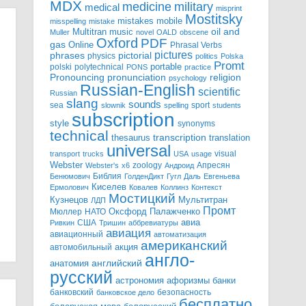
MDX
military
medicine
medical
misprint
Mostitsky
mobile
mistakes
misspelling
mistake
Multitran
oil and
music
Muller
novel
OALD
obscene
Oxford
PDF
gas
Online
Phrasal Verbs
pictures
pictorial
phrases
physics
politics
Polska
Promt
polski
polytechnical
portable
PONS
practice
pronunciation
Pronouncing
religion
psychology
Russian-English
scientific
Russian
slang
sounds
sea
sport
slownik
spelling
students
subscription
style
synonyms
technical
transcription
thesaurus
translation
universal
visual
transport
trucks
USA
usage
Webster
zoology
Апресян
Webster's
x6
Андроид
Библия
Бенюмович
ГолденДикт
Гугл
Даль
Евгеньева
Киселев
Ермолович
Ковалев
Коллинз
Контекст
Мостицкий
Мультитран
Кузнецов
ЛДП
Промт
Мюллер
НАТО
Оксфорд
Палажченко
авиа
США
Ривкин
Тришин
аббревиатуры
авиация
авиационный
автоматизация
американский
акция
автомобильный
англо-
английский
анатомия
русский
астрономия
афоризмы
банки
банковский
безопасность
банковское дело
бесплатно