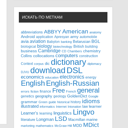
ИСКАТЬ ПО МЕТКАМ
American
ABBYY
abbreviations
anatomy
Android
army
application
Apresyan
automobile
aviation
BGL
avia
Babylon
Belarusian
banking
biology
biological
British
building
biotechnology
Cambridge
business
chemistry
CD
Chambers
computers
Collins
collocations
construction
dictionary
Context
dic
corpus
diplomacy
DSL
download
DJVU
electronics
economics
energy
education
English-Russian
English
general
Free
finance
errors
fiction
French
GoldenDict
geography
genetics
geology
Google
idioms
grammar
history
Green
guide
historical
illustrated
law
learner
informatics
Internet
Intonation
Lingvo
Learner's
linguistics
learning
LSD
Longman
literature
Macmillan
marine
MDict
MDD
marketing
mathematics
McGraw-Hill