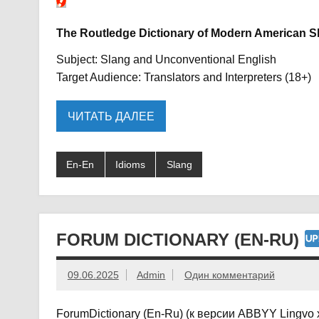
The Routledge Dictionary of Modern American S
Subject: Slang and Unconventional English
Target Audience: Translators and Interpreters (18+)
ЧИТАТЬ ДАЛЕЕ
En-En
Idioms
Slang
FORUM DICTIONARY (EN-RU)
09.06.2025
Admin
Один комментарий
ForumDictionary (En-Ru) (к версии ABBYY Lingvo 