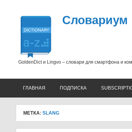
Перейти
к
содержимому
Словариум
GoldenDict и Lingvo – словари для смартфона и ко
ГЛАВНАЯ
ПОДПИСКА
SUBSCRIPTI
МЕТКА:
SLANG