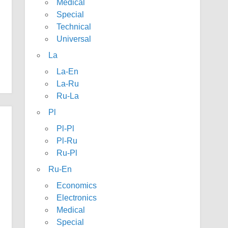
Medical
Special
Technical
Universal
La
La-En
La-Ru
Ru-La
Pl
Pl-Pl
Pl-Ru
Ru-Pl
Ru-En
Economics
Electronics
Medical
Special