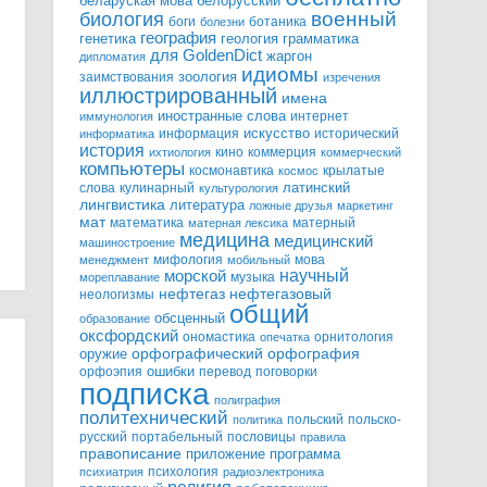
белорусский
беларуская мова
военный
биология
боги
ботаника
болезни
география
генетика
грамматика
геология
для GoldenDict
жаргон
дипломатия
идиомы
зоология
заимствования
изречения
иллюстрированный
имена
иностранные слова
интернет
иммунология
информация
искусство
исторический
информатика
история
кино
коммерция
ихтиология
коммерческий
компьютеры
космонавтика
крылатые
космос
слова
кулинарный
латинский
культурология
лингвистика
литература
ложные друзья
маркетинг
мат
математика
матерный
матерная лексика
медицина
медицинский
машиностроение
мифология
мова
менеджмент
мобильный
научный
морской
музыка
мореплавание
нефтегазовый
нефтегаз
неологизмы
общий
обсценный
образование
оксфордский
ономастика
орнитология
опечатка
орфографический
оружие
орфография
орфоэпия
ошибки
перевод
поговорки
подписка
полиграфия
политехнический
польский
польско-
политика
русский
портабельный
пословицы
правила
правописание
приложение
программа
психология
психиатрия
радиоэлектроника