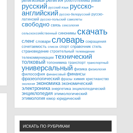
религия
религиозный
робототехника
роман
русский
русско-
русский язык
английский
русско-
русско-белорусский
латинский
русско-польский
самолеты
свободно
связь
сексология
скачать
синонимы
сельскохозяйственный
словарь
сленг
словари
сокращения
справочник
сочетаемость
спорт
стиль
список
страноведение
строительный
телевидение
технический
телекоммуникации
толковый
топонимика
транспорт
транспортный
универсальный
физика
физиология
финансы
философия
финансовый
фразеологический
химия
фразы
христианство
экономика
экономический
экология
электроника
энергетика
энциклопедический
энциклопедия
этимологический
этимология
юридический
юмор
ИСКАТЬ ПО РУБРИКАМ