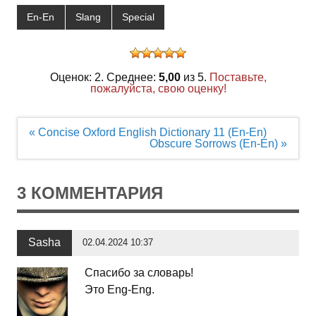
En-En
Slang
Special
Оценок: 2. Среднее:
5,00
из 5.
Поставьте,
пожалуйста, свою оценку!
Навигация
« Concise Oxford English Dictionary 11 (En-En)
по
Obscure Sorrows (En-En) »
записям
3 КОММЕНТАРИЯ
Sasha
02.04.2024 10:37
Спасибо за словарь!
Это Eng-Eng.