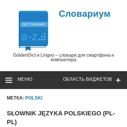
Перейти
к
содержимому
Словариум
GoldenDict и Lingvo – словари для смартфона и
компьютера
МЕНЮ
ОБЛАСТЬ ВИДЖЕТОВ
МЕТКА:
POLSKI
SŁOWNIK JĘZYKA POLSKIEGO (PL-
PL)