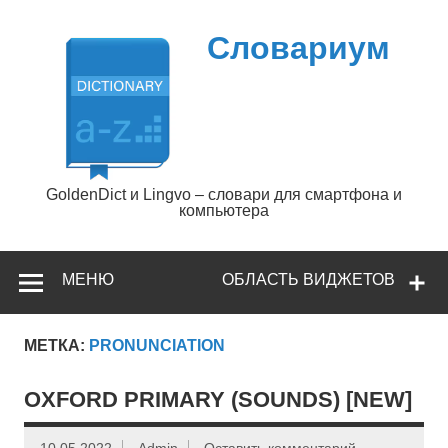
Перейти
к
содержимому
Словариум
GoldenDict и Lingvo – словари для смартфона и
компьютера
МЕНЮ
ОБЛАСТЬ ВИДЖЕТОВ
МЕТКА:
PRONUNCIATION
OXFORD PRIMARY (SOUNDS) [NEW]