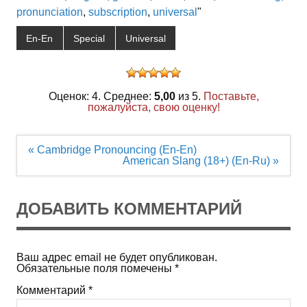
pronunciation
,
subscription
,
universal
"
En-En
Special
Universal
Оценок: 4. Среднее:
5,00
из 5.
Поставьте,
пожалуйста, свою оценку!
Навигация
« Cambridge Pronouncing (En-En)
по
American Slang (18+) (En-Ru) »
записям
ДОБАВИТЬ КОММЕНТАРИЙ
Ваш адрес email не будет опубликован.
Обязательные поля помечены
*
Комментарий
*