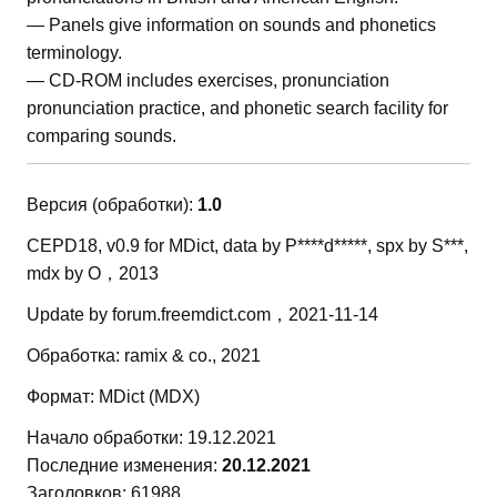
— Panels give information on sounds and phonetics
terminology.
— CD-ROM includes exercises, pronunciation
pronunciation practice, and phonetic search facility for
comparing sounds.
Версия (обработки):
1.0
CEPD18, v0.9 for MDict, data by P****d*****, spx by S***,
mdx by O，2013
Update by forum.freemdict.com，2021-11-14
Обработка: ramix & co., 2021
Формат: MDict (MDX)
Начало обработки: 19.12.2021
Последние изменения:
20.12.2021
Заголовков: 61988