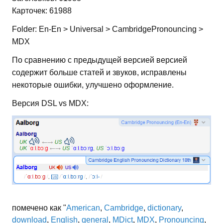
Карточек: 61988
Folder: En-En > Universal > CambridgePronouncing >
MDX
По сравнению с предыдущей версией версией
содержит больше статей и звуков, исправлены
некоторые ошибки, улучшено оформление.
Версия DSL vs MDX:
помечено как "
American
,
Cambridge
,
dictionary
,
download
,
English
,
general
,
MDict
,
MDX
,
Pronouncing
,