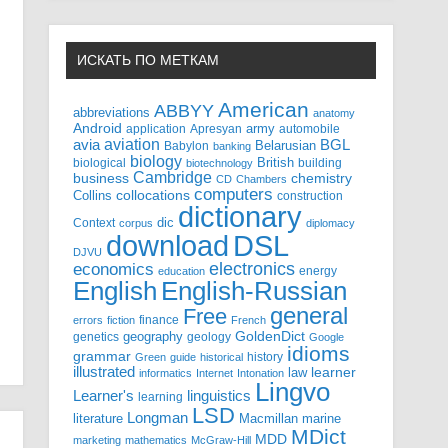
ИСКАТЬ ПО МЕТКАМ
American
ABBYY
abbreviations
anatomy
Android
army
application
Apresyan
automobile
aviation
BGL
avia
Babylon
Belarusian
banking
biology
biological
British
building
biotechnology
Cambridge
business
chemistry
CD
Chambers
computers
Collins
collocations
construction
dictionary
Context
dic
corpus
diplomacy
DSL
download
DJVU
electronics
economics
energy
education
English-Russian
English
general
Free
finance
errors
fiction
French
GoldenDict
geography
genetics
geology
Google
idioms
grammar
history
Green
guide
historical
illustrated
law
learner
informatics
Internet
Intonation
Lingvo
Learner's
linguistics
learning
LSD
Longman
literature
Macmillan
marine
MDict
MDD
marketing
mathematics
McGraw-Hill