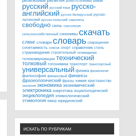
религия
религиозный
робототехника
роман
русский
русско-
русский язык
английский
русско-
русско-белорусский
латинский
русско-польский
самолеты
свободно
связь
сексология
скачать
синонимы
сельскохозяйственный
словарь
сленг
словари
сокращения
справочник
сочетаемость
спорт
стиль
список
страноведение
строительный
телевидение
технический
телекоммуникации
толковый
топонимика
транспорт
транспортный
универсальный
физика
физиология
финансы
философия
финансовый
фразеологический
химия
фразы
христианство
экономика
экономический
экология
электроника
энергетика
энциклопедический
энциклопедия
этимологический
этимология
юридический
юмор
ИСКАТЬ ПО РУБРИКАМ