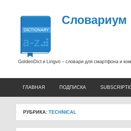
Перейти
к
содержимому
Словариум
GoldenDict и Lingvo – словари для смартфона и ко
ГЛАВНАЯ
ПОДПИСКА
SUBSCRIPTI
РУБРИКА:
TECHNICAL