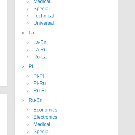
Medical
Special
Technical
Universal
La
La-En
La-Ru
Ru-La
Pl
Pl-Pl
Pl-Ru
Ru-Pl
Ru-En
Economics
Electronics
Medical
Special