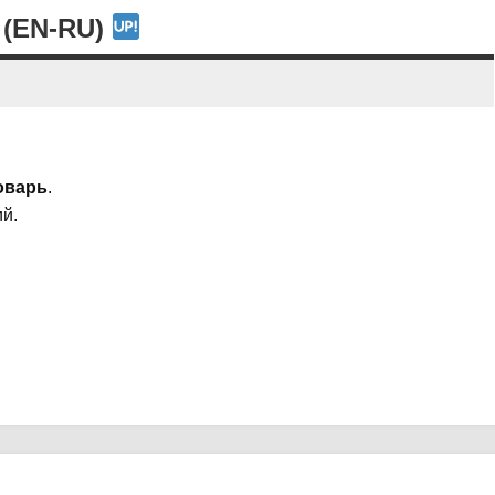
 (EN-RU)
оварь
.
й.