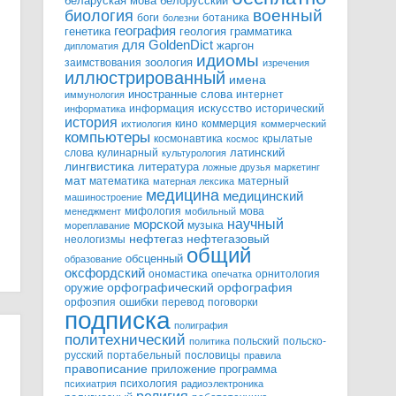
белорусский
беларуская мова
военный
биология
боги
ботаника
болезни
география
генетика
грамматика
геология
для GoldenDict
жаргон
дипломатия
идиомы
зоология
заимствования
изречения
иллюстрированный
имена
иностранные слова
интернет
иммунология
информация
искусство
исторический
информатика
история
кино
коммерция
ихтиология
коммерческий
компьютеры
космонавтика
крылатые
космос
слова
кулинарный
латинский
культурология
лингвистика
литература
ложные друзья
маркетинг
мат
математика
матерный
матерная лексика
медицина
медицинский
машиностроение
мифология
мова
менеджмент
мобильный
научный
морской
музыка
мореплавание
нефтегазовый
нефтегаз
неологизмы
общий
обсценный
образование
оксфордский
ономастика
орнитология
опечатка
орфографический
оружие
орфография
орфоэпия
ошибки
перевод
поговорки
подписка
полиграфия
политехнический
польский
польско-
политика
русский
портабельный
пословицы
правила
правописание
приложение
программа
психология
психиатрия
радиоэлектроника