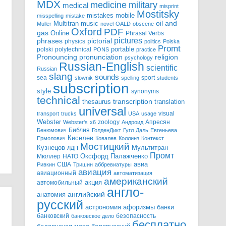
MDX
military
medicine
medical
misprint
Mostitsky
mobile
mistakes
misspelling
mistake
Multitran
oil and
music
Muller
novel
OALD
obscene
Oxford
PDF
gas
Online
Phrasal Verbs
pictures
pictorial
phrases
physics
politics
Polska
Promt
polski
polytechnical
portable
PONS
practice
pronunciation
Pronouncing
religion
psychology
Russian-English
scientific
Russian
slang
sounds
sea
sport
slownik
spelling
students
subscription
style
synonyms
technical
transcription
thesaurus
translation
universal
visual
transport
trucks
USA
usage
Webster
zoology
Апресян
Webster's
x6
Андроид
Библия
Бенюмович
ГолденДикт
Гугл
Даль
Евгеньева
Киселев
Ермолович
Ковалев
Коллинз
Контекст
Мостицкий
Мультитран
Кузнецов
ЛДП
Промт
Мюллер
НАТО
Оксфорд
Палажченко
авиа
США
Ривкин
Тришин
аббревиатуры
авиация
авиационный
автоматизация
американский
акция
автомобильный
англо-
английский
анатомия
русский
астрономия
афоризмы
банки
банковский
безопасность
банковское дело
бесплатно