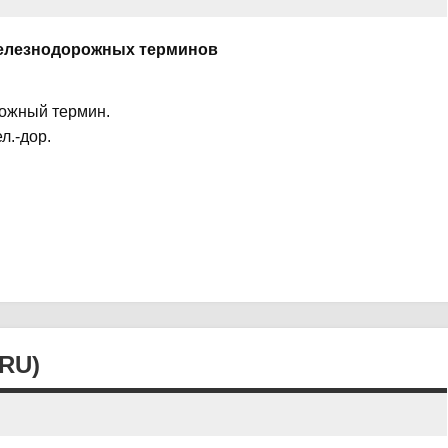
железнодорожных терминов
рожный термин.
л.-дор.
RU)