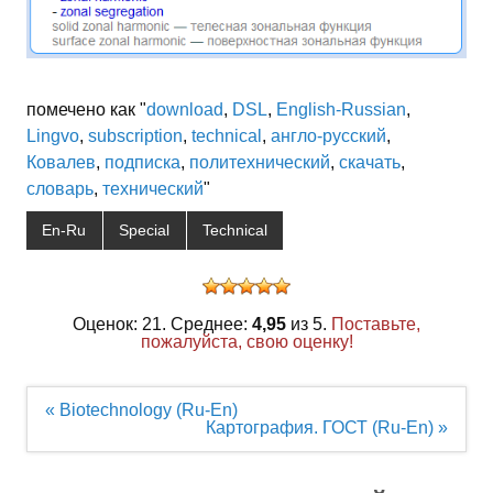
помечено как "
download
,
DSL
,
English-Russian
,
Lingvo
,
subscription
,
technical
,
англо-русский
,
Ковалев
,
подписка
,
политехнический
,
скачать
,
словарь
,
технический
"
En-Ru
Special
Technical
Оценок: 21. Среднее:
4,95
из 5.
Поставьте,
пожалуйста, свою оценку!
Навигация
« Biotechnology (Ru-En)
по
Картография. ГОСТ (Ru-En) »
записям