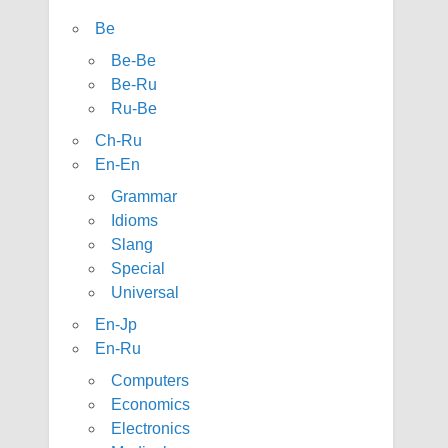
Be
Be-Be
Be-Ru
Ru-Be
Ch-Ru
En-En
Grammar
Idioms
Slang
Special
Universal
En-Jp
En-Ru
Computers
Economics
Electronics