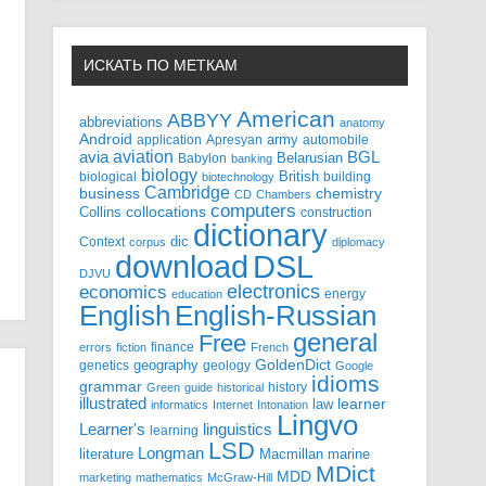
ИСКАТЬ ПО МЕТКАМ
American
ABBYY
abbreviations
anatomy
Android
army
application
Apresyan
automobile
aviation
BGL
avia
Babylon
Belarusian
banking
biology
biological
British
building
biotechnology
Cambridge
business
chemistry
CD
Chambers
computers
Collins
collocations
construction
dictionary
Context
dic
corpus
diplomacy
DSL
download
DJVU
electronics
economics
energy
education
English-Russian
English
general
Free
finance
errors
fiction
French
GoldenDict
geography
genetics
geology
Google
idioms
grammar
history
Green
guide
historical
illustrated
law
learner
informatics
Internet
Intonation
Lingvo
Learner's
linguistics
learning
LSD
Longman
literature
Macmillan
marine
MDict
MDD
marketing
mathematics
McGraw-Hill