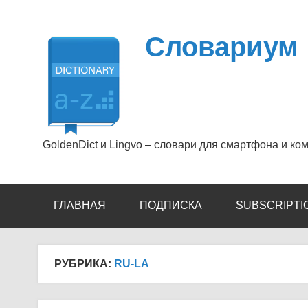
Перейти
к
содержимому
Словариум
GoldenDict и Lingvo – словари для смартфона и ко
ГЛАВНАЯ
ПОДПИСКА
SUBSCRIPTI
РУБРИКА:
RU-LA