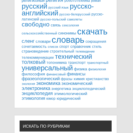
религия
религиозный
робототехника
роман
русский
русско-
русский язык
английский
русско-
русско-белорусский
латинский
русско-польский
самолеты
свободно
связь
сексология
скачать
синонимы
сельскохозяйственный
словарь
сленг
словари
сокращения
справочник
сочетаемость
спорт
стиль
список
страноведение
строительный
телевидение
технический
телекоммуникации
толковый
топонимика
транспорт
транспортный
универсальный
физика
физиология
финансы
философия
финансовый
фразеологический
химия
фразы
христианство
экономика
экономический
экология
электроника
энергетика
энциклопедический
энциклопедия
этимологический
этимология
юридический
юмор
ИСКАТЬ ПО РУБРИКАМ