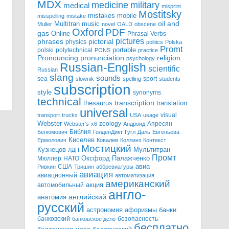
MDX
military
medicine
medical
misprint
Mostitsky
mobile
mistakes
misspelling
mistake
Multitran
oil and
music
Muller
novel
OALD
obscene
Oxford
PDF
gas
Online
Phrasal Verbs
pictures
pictorial
phrases
physics
politics
Polska
Promt
polski
polytechnical
portable
PONS
practice
pronunciation
Pronouncing
religion
psychology
Russian-English
scientific
Russian
slang
sounds
sea
sport
slownik
spelling
students
subscription
style
synonyms
technical
transcription
thesaurus
translation
universal
visual
transport
trucks
USA
usage
Webster
zoology
Апресян
Webster's
x6
Андроид
Библия
Бенюмович
ГолденДикт
Гугл
Даль
Евгеньева
Киселев
Ермолович
Ковалев
Коллинз
Контекст
Мостицкий
Мультитран
Кузнецов
ЛДП
Промт
Мюллер
НАТО
Оксфорд
Палажченко
авиа
США
Ривкин
Тришин
аббревиатуры
авиация
авиационный
автоматизация
американский
акция
автомобильный
англо-
английский
анатомия
русский
астрономия
афоризмы
банки
банковский
безопасность
банковское дело
бесплатно