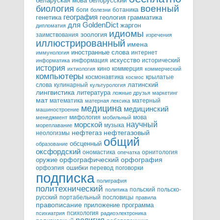
белорусский
беларуская мова
военный
биология
боги
ботаника
болезни
география
генетика
грамматика
геология
для GoldenDict
жаргон
дипломатия
идиомы
зоология
заимствования
изречения
иллюстрированный
имена
иностранные слова
интернет
иммунология
информация
искусство
исторический
информатика
история
кино
коммерция
ихтиология
коммерческий
компьютеры
космонавтика
крылатые
космос
слова
кулинарный
латинский
культурология
лингвистика
литература
ложные друзья
маркетинг
мат
математика
матерный
матерная лексика
медицина
медицинский
машиностроение
мифология
мова
менеджмент
мобильный
научный
морской
музыка
мореплавание
нефтегазовый
нефтегаз
неологизмы
общий
обсценный
образование
оксфордский
ономастика
орнитология
опечатка
орфографический
оружие
орфография
орфоэпия
ошибки
перевод
поговорки
подписка
полиграфия
политехнический
польский
польско-
политика
русский
портабельный
пословицы
правила
правописание
приложение
программа
психология
психиатрия
радиоэлектроника