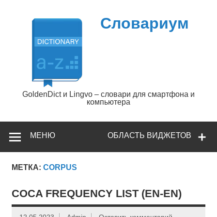
Перейти
к
содержимому
Словариум
GoldenDict и Lingvo – словари для смартфона и
компьютера
МЕНЮ
ОБЛАСТЬ ВИДЖЕТОВ
МЕТКА:
CORPUS
COCA FREQUENCY LIST (EN-EN)