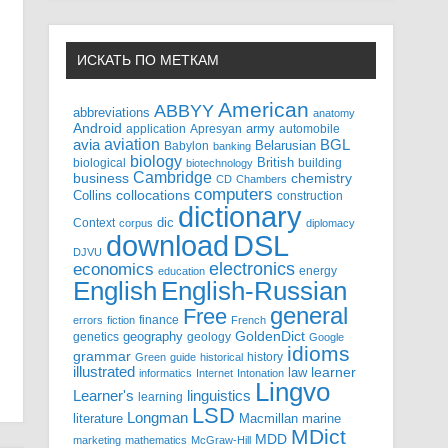
ИСКАТЬ ПО МЕТКАМ
American
ABBYY
abbreviations
anatomy
Android
army
application
Apresyan
automobile
aviation
BGL
avia
Babylon
Belarusian
banking
biology
biological
British
building
biotechnology
Cambridge
business
chemistry
CD
Chambers
computers
Collins
collocations
construction
dictionary
Context
dic
corpus
diplomacy
DSL
download
DJVU
electronics
economics
energy
education
English-Russian
English
general
Free
finance
errors
fiction
French
GoldenDict
geography
genetics
geology
Google
idioms
grammar
history
Green
guide
historical
illustrated
law
learner
informatics
Internet
Intonation
Lingvo
Learner's
linguistics
learning
LSD
Longman
literature
Macmillan
marine
MDict
MDD
marketing
mathematics
McGraw-Hill