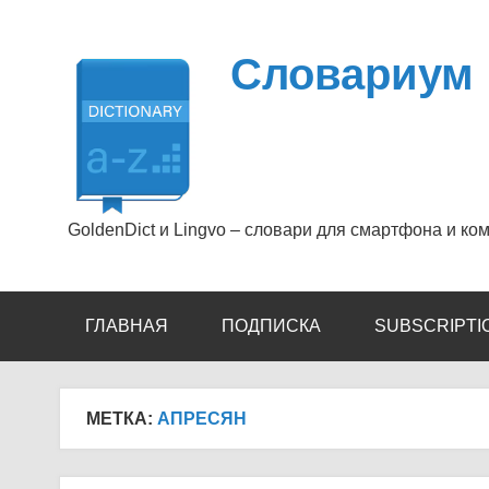
Перейти
к
содержимому
Словариум
GoldenDict и Lingvo – словари для смартфона и ко
ГЛАВНАЯ
ПОДПИСКА
SUBSCRIPTI
МЕТКА:
АПРЕСЯН