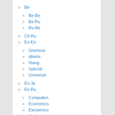
Be
Be-Be
Be-Ru
Ru-Be
Ch-Ru
En-En
Grammar
Idioms
Slang
Special
Universal
En-Jp
En-Ru
Computers
Economics
Electronics