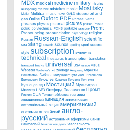
MDX
military
medicine
medical
misprint
Mostitsky
mobile
mistakes
misspelling
mistake
Multitran
oil and
music
Muller
novel
OALD
obscene
Oxford
PDF
gas
Online
Phrasal Verbs
pictures
pictorial
phrases
physics
politics
Polska
Promt
polski
polytechnical
portable
PONS
practice
pronunciation
Pronouncing
religion
psychology
Russian-English
scientific
Russian
slang
sounds
sea
sport
slownik
spelling
students
subscription
style
synonyms
technical
transcription
thesaurus
translation
universal
visual
transport
trucks
USA
usage
Webster
zoology
Апресян
Webster's
x6
Андроид
Библия
Бенюмович
ГолденДикт
Гугл
Даль
Евгеньева
Киселев
Ермолович
Ковалев
Коллинз
Контекст
Мостицкий
Мультитран
Кузнецов
ЛДП
Промт
Мюллер
НАТО
Оксфорд
Палажченко
авиа
США
Ривкин
Тришин
аббревиатуры
авиация
авиационный
автоматизация
американский
акция
автомобильный
англо-
английский
анатомия
русский
астрономия
афоризмы
банки
банковский
безопасность
банковское дело
бесплатно