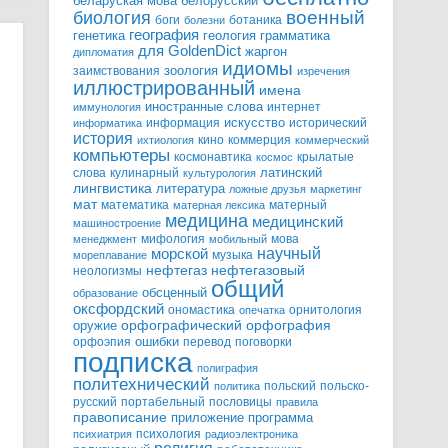
белорусский
беларуская мова
военный
биология
боги
ботаника
болезни
география
генетика
грамматика
геология
для GoldenDict
жаргон
дипломатия
идиомы
зоология
заимствования
изречения
иллюстрированный
имена
иностранные слова
интернет
иммунология
информация
искусство
исторический
информатика
история
кино
коммерция
ихтиология
коммерческий
компьютеры
космонавтика
крылатые
космос
слова
кулинарный
латинский
культурология
лингвистика
литература
ложные друзья
маркетинг
мат
математика
матерный
матерная лексика
медицина
медицинский
машиностроение
мифология
мова
менеджмент
мобильный
научный
морской
музыка
мореплавание
нефтегазовый
нефтегаз
неологизмы
общий
обсценный
образование
оксфордский
ономастика
орнитология
опечатка
орфографический
оружие
орфография
орфоэпия
ошибки
перевод
поговорки
подписка
полиграфия
политехнический
польский
польско-
политика
русский
портабельный
пословицы
правила
правописание
приложение
программа
психология
психиатрия
радиоэлектроника