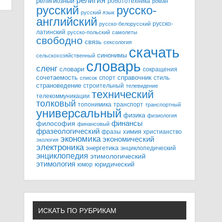
религия
религиозный
робототехника
роман
русский
русско-
русский язык
английский
русско-
русско-белорусский
латинский
русско-польский
самолеты
свободно
связь
сексология
скачать
синонимы
сельскохозяйственный
словарь
сленг
словари
сокращения
справочник
сочетаемость
спорт
стиль
список
страноведение
строительный
телевидение
технический
телекоммуникации
толковый
топонимика
транспорт
транспортный
универсальный
физика
физиология
финансы
философия
финансовый
фразеологический
химия
фразы
христианство
экономика
экономический
экология
электроника
энергетика
энциклопедический
энциклопедия
этимологический
этимология
юридический
юмор
ИСКАТЬ ПО РУБРИКАМ