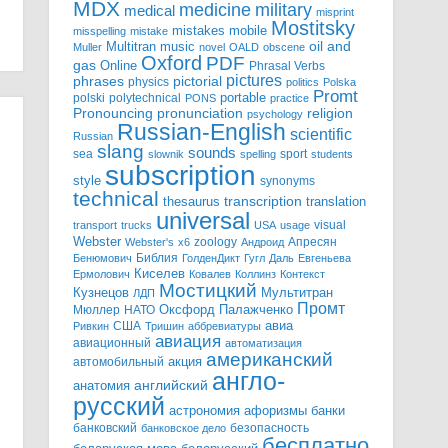
MDX
military
medicine
medical
misprint
Mostitsky
mobile
mistakes
misspelling
mistake
Multitran
oil and
music
Muller
novel
OALD
obscene
Oxford
PDF
gas
Online
Phrasal Verbs
pictures
pictorial
phrases
physics
politics
Polska
Promt
polski
polytechnical
portable
PONS
practice
pronunciation
Pronouncing
religion
psychology
Russian-English
scientific
Russian
slang
sounds
sea
sport
slownik
spelling
students
subscription
style
synonyms
technical
transcription
thesaurus
translation
universal
visual
transport
trucks
USA
usage
Webster
zoology
Апресян
Webster's
x6
Андроид
Библия
Бенюмович
ГолденДикт
Гугл
Даль
Евгеньева
Киселев
Ермолович
Ковалев
Коллинз
Контекст
Мостицкий
Мультитран
Кузнецов
ЛДП
Промт
Мюллер
НАТО
Оксфорд
Палажченко
авиа
США
Ривкин
Тришин
аббревиатуры
авиация
авиационный
автоматизация
американский
акция
автомобильный
англо-
английский
анатомия
русский
астрономия
афоризмы
банки
банковский
безопасность
банковское дело
бесплатно