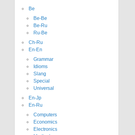
Be
Be-Be
Be-Ru
Ru-Be
Ch-Ru
En-En
Grammar
Idioms
Slang
Special
Universal
En-Jp
En-Ru
Computers
Economics
Electronics