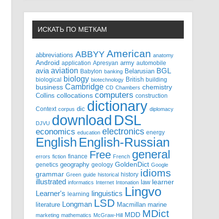
ИСКАТЬ ПО МЕТКАМ
American
ABBYY
abbreviations
anatomy
Android
army
application
Apresyan
automobile
aviation
BGL
avia
Babylon
Belarusian
banking
biology
biological
British
building
biotechnology
Cambridge
business
chemistry
CD
Chambers
computers
Collins
collocations
construction
dictionary
Context
dic
corpus
diplomacy
DSL
download
DJVU
electronics
economics
energy
education
English-Russian
English
general
Free
finance
errors
fiction
French
GoldenDict
geography
genetics
geology
Google
idioms
grammar
history
Green
guide
historical
illustrated
law
learner
informatics
Internet
Intonation
Lingvo
Learner's
linguistics
learning
LSD
Longman
literature
Macmillan
marine
MDict
MDD
marketing
mathematics
McGraw-Hill