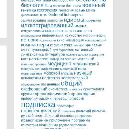
белорусский
беларуская мова
военный
биология
боги
ботаника
болезни
география
генетика
грамматика
геология
для GoldenDict
жаргон
дипломатия
идиомы
зоология
заимствования
изречения
иллюстрированный
имена
иностранные слова
интернет
иммунология
информация
искусство
исторический
информатика
история
кино
коммерция
ихтиология
коммерческий
компьютеры
космонавтика
крылатые
космос
слова
кулинарный
латинский
культурология
лингвистика
литература
ложные друзья
маркетинг
мат
математика
матерный
матерная лексика
медицина
медицинский
машиностроение
мифология
мова
менеджмент
мобильный
научный
морской
музыка
мореплавание
нефтегазовый
нефтегаз
неологизмы
общий
обсценный
образование
оксфордский
ономастика
орнитология
опечатка
орфографический
оружие
орфография
орфоэпия
ошибки
перевод
поговорки
подписка
полиграфия
политехнический
польский
польско-
политика
русский
портабельный
пословицы
правила
правописание
приложение
программа
психология
психиатрия
радиоэлектроника