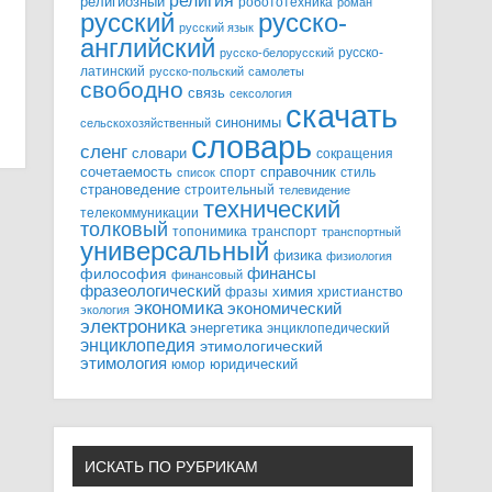
религия
религиозный
робототехника
роман
русский
русско-
русский язык
английский
русско-
русско-белорусский
латинский
русско-польский
самолеты
свободно
связь
сексология
скачать
синонимы
сельскохозяйственный
словарь
сленг
словари
сокращения
справочник
сочетаемость
спорт
стиль
список
страноведение
строительный
телевидение
технический
телекоммуникации
толковый
топонимика
транспорт
транспортный
универсальный
физика
физиология
финансы
философия
финансовый
фразеологический
химия
фразы
христианство
экономика
экономический
экология
электроника
энергетика
энциклопедический
энциклопедия
этимологический
этимология
юридический
юмор
ИСКАТЬ ПО РУБРИКАМ