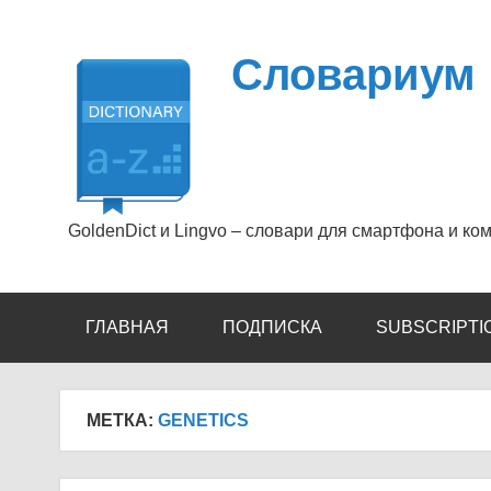
Перейти
к
содержимому
Словариум
GoldenDict и Lingvo – словари для смартфона и ко
ГЛАВНАЯ
ПОДПИСКА
SUBSCRIPTI
МЕТКА:
GENETICS