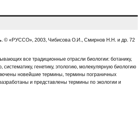
ь
. © «РУССО», 2003, Чибисова О.И., Смирнов Н.Н. и др. 72
тывающих все традиционные отрасли биологии: ботанику,
, систематику, генетику, этологию, молекулярную биологию
 Включены новейшие термины, термины пограничных
разработаны и представлены термины по экологии и