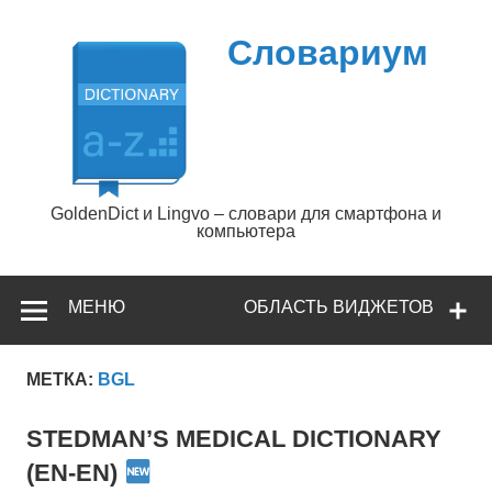
Перейти
к
содержимому
Словариум
GoldenDict и Lingvo – словари для смартфона и
компьютера
МЕНЮ
ОБЛАСТЬ ВИДЖЕТОВ
МЕТКА:
BGL
STEDMAN’S MEDICAL DICTIONARY
(EN-EN)