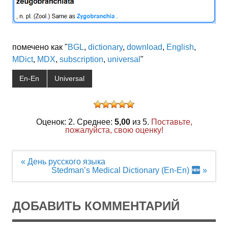
помечено как "
BGL
,
dictionary
,
download
,
English
,
MDict
,
MDX
,
subscription
,
universal
"
En-En
Universal
Оценок: 2. Среднее:
5,00
из 5.
Поставьте,
пожалуйста, свою оценку!
Навигация
« День русского языка
по
Stedman’s Medical Dictionary (En-En)
»
записям
ДОБАВИТЬ КОММЕНТАРИЙ