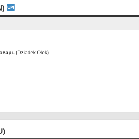
N)
ловарь
(Dziadek Olek)
U)