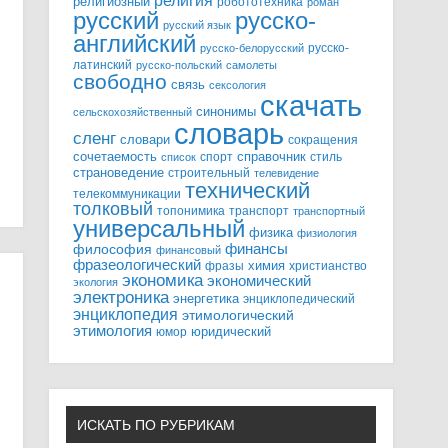
религия
религиозный
робототехника
роман
русский
русско-
русский язык
английский
русско-
русско-белорусский
латинский
русско-польский
самолеты
свободно
связь
сексология
скачать
синонимы
сельскохозяйственный
словарь
сленг
словари
сокращения
справочник
сочетаемость
спорт
стиль
список
страноведение
строительный
телевидение
технический
телекоммуникации
толковый
топонимика
транспорт
транспортный
универсальный
физика
физиология
финансы
философия
финансовый
фразеологический
химия
фразы
христианство
экономика
экономический
экология
электроника
энергетика
энциклопедический
энциклопедия
этимологический
этимология
юридический
юмор
ИСКАТЬ ПО РУБРИКАМ