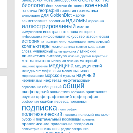
белорусский
беларуская мова
военный
биология
боги
ботаника
болезни
география
генетика
грамматика
геология
для GoldenDict
жаргон
дипломатия
идиомы
зоология
заимствования
изречения
иллюстрированный
имена
иностранные слова
интернет
иммунология
информация
искусство
исторический
информатика
история
кино
коммерция
ихтиология
коммерческий
компьютеры
космонавтика
крылатые
космос
слова
кулинарный
латинский
культурология
лингвистика
литература
ложные друзья
маркетинг
мат
математика
матерный
матерная лексика
медицина
медицинский
машиностроение
мифология
мова
менеджмент
мобильный
научный
морской
музыка
мореплавание
нефтегазовый
нефтегаз
неологизмы
общий
обсценный
образование
оксфордский
ономастика
орнитология
опечатка
орфографический
оружие
орфография
орфоэпия
ошибки
перевод
поговорки
подписка
полиграфия
политехнический
польский
польско-
политика
русский
портабельный
пословицы
правила
правописание
приложение
программа
психология
психиатрия
радиоэлектроника