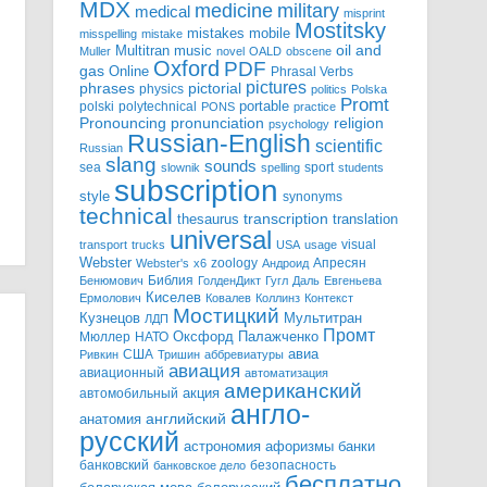
MDX
military
medicine
medical
misprint
Mostitsky
mobile
mistakes
misspelling
mistake
Multitran
oil and
music
Muller
novel
OALD
obscene
Oxford
PDF
gas
Online
Phrasal Verbs
pictures
pictorial
phrases
physics
politics
Polska
Promt
polski
polytechnical
portable
PONS
practice
pronunciation
Pronouncing
religion
psychology
Russian-English
scientific
Russian
slang
sounds
sea
sport
slownik
spelling
students
subscription
style
synonyms
technical
transcription
thesaurus
translation
universal
visual
transport
trucks
USA
usage
Webster
zoology
Апресян
Webster's
x6
Андроид
Библия
Бенюмович
ГолденДикт
Гугл
Даль
Евгеньева
Киселев
Ермолович
Ковалев
Коллинз
Контекст
Мостицкий
Мультитран
Кузнецов
ЛДП
Промт
Мюллер
НАТО
Оксфорд
Палажченко
авиа
США
Ривкин
Тришин
аббревиатуры
авиация
авиационный
автоматизация
американский
акция
автомобильный
англо-
английский
анатомия
русский
астрономия
афоризмы
банки
банковский
безопасность
банковское дело
бесплатно