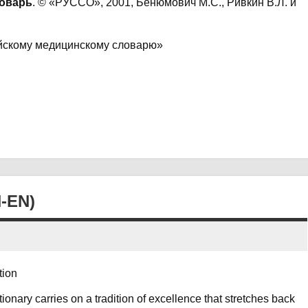
ловарь
. © «РУССО», 2001, Бенюмович М.С., Ривкин В.Л. и
ийскому медицинскому словарю»
-EN)
tion
ionary carries on a tradition of excellence that stretches back