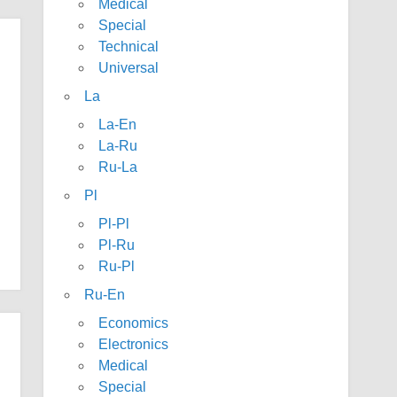
Medical
Special
Technical
Universal
La
La-En
La-Ru
Ru-La
Pl
Pl-Pl
Pl-Ru
Ru-Pl
Ru-En
Economics
Electronics
Medical
Special