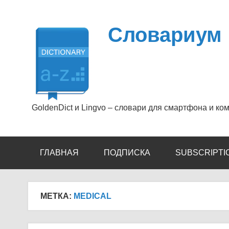
Перейти
к
содержимому
Словариум
GoldenDict и Lingvo – словари для смартфона и ко
ГЛАВНАЯ
ПОДПИСКА
SUBSCRIPTI
МЕТКА:
MEDICAL