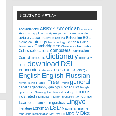
ИСКАТЬ ПО МЕТКАМ
American
ABBYY
abbreviations
anatomy
Android
army
application
Apresyan
automobile
aviation
BGL
avia
Babylon
Belarusian
banking
biology
biological
British
building
biotechnology
Cambridge
business
chemistry
CD
Chambers
computers
Collins
collocations
construction
dictionary
Context
dic
corpus
diplomacy
DSL
download
DJVU
electronics
economics
energy
education
English-Russian
English
general
Free
finance
errors
fiction
French
GoldenDict
geography
genetics
geology
Google
idioms
grammar
history
Green
guide
historical
illustrated
law
learner
informatics
Internet
Intonation
Lingvo
Learner's
linguistics
learning
LSD
Longman
literature
Macmillan
marine
MDict
MDD
marketing
mathematics
McGraw-Hill