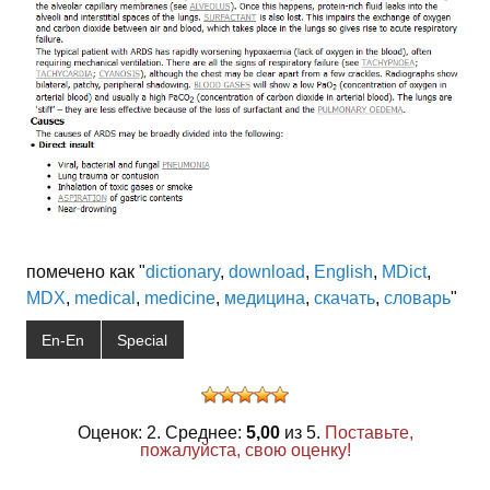
помечено как "
dictionary
,
download
,
English
,
MDict
,
MDX
,
medical
,
medicine
,
медицина
,
скачать
,
словарь
"
En-En
Special
Оценок: 2. Среднее:
5,00
из 5.
Поставьте,
пожалуйста, свою оценку!