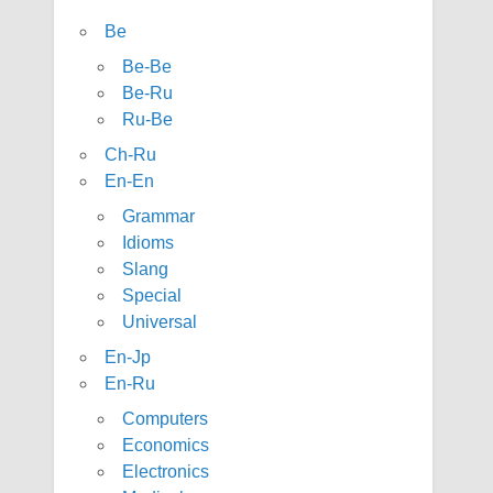
Be
Be-Be
Be-Ru
Ru-Be
Ch-Ru
En-En
Grammar
Idioms
Slang
Special
Universal
En-Jp
En-Ru
Computers
Economics
Electronics