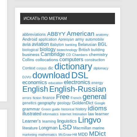
ИСКАТЬ ПО МЕТКАМ
American
ABBYY
abbreviations
anatomy
Android
army
application
Apresyan
automobile
aviation
BGL
avia
Babylon
Belarusian
banking
biology
biological
British
building
biotechnology
Cambridge
business
chemistry
CD
Chambers
computers
Collins
collocations
construction
dictionary
Context
dic
corpus
diplomacy
DSL
download
DJVU
electronics
economics
energy
education
English-Russian
English
general
Free
finance
errors
fiction
French
GoldenDict
geography
genetics
geology
Google
idioms
grammar
history
Green
guide
historical
illustrated
law
learner
informatics
Internet
Intonation
Lingvo
Learner's
linguistics
learning
LSD
Longman
literature
Macmillan
marine
MDict
MDD
marketing
mathematics
McGraw-Hill