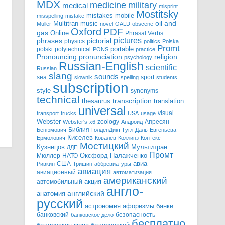
MDX
military
medicine
medical
misprint
Mostitsky
mobile
mistakes
misspelling
mistake
Multitran
oil and
music
Muller
novel
OALD
obscene
Oxford
PDF
gas
Online
Phrasal Verbs
pictures
pictorial
phrases
physics
politics
Polska
Promt
polski
polytechnical
portable
PONS
practice
pronunciation
Pronouncing
religion
psychology
Russian-English
scientific
Russian
slang
sounds
sea
sport
slownik
spelling
students
subscription
style
synonyms
technical
transcription
thesaurus
translation
universal
visual
transport
trucks
USA
usage
Webster
zoology
Апресян
Webster's
x6
Андроид
Библия
Бенюмович
ГолденДикт
Гугл
Даль
Евгеньева
Киселев
Ермолович
Ковалев
Коллинз
Контекст
Мостицкий
Мультитран
Кузнецов
ЛДП
Промт
Мюллер
НАТО
Оксфорд
Палажченко
авиа
США
Ривкин
Тришин
аббревиатуры
авиация
авиационный
автоматизация
американский
акция
автомобильный
англо-
английский
анатомия
русский
астрономия
афоризмы
банки
банковский
безопасность
банковское дело
бесплатно