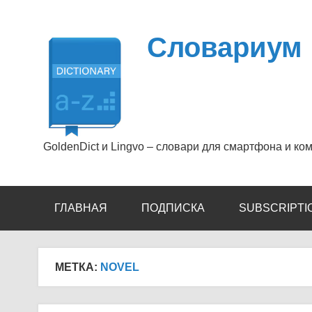
Перейти
к
содержимому
Словариум
GoldenDict и Lingvo – словари для смартфона и ко
ГЛАВНАЯ
ПОДПИСКА
SUBSCRIPTI
МЕТКА:
NOVEL