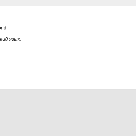
rld
ский язык
.