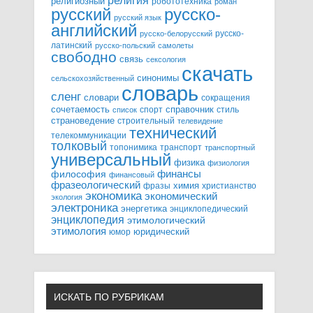
религия
религиозный
робототехника
роман
русский
русско-
русский язык
английский
русско-
русско-белорусский
латинский
русско-польский
самолеты
свободно
связь
сексология
скачать
синонимы
сельскохозяйственный
словарь
сленг
словари
сокращения
справочник
сочетаемость
спорт
стиль
список
страноведение
строительный
телевидение
технический
телекоммуникации
толковый
топонимика
транспорт
транспортный
универсальный
физика
физиология
финансы
философия
финансовый
фразеологический
химия
фразы
христианство
экономика
экономический
экология
электроника
энергетика
энциклопедический
энциклопедия
этимологический
этимология
юридический
юмор
ИСКАТЬ ПО РУБРИКАМ