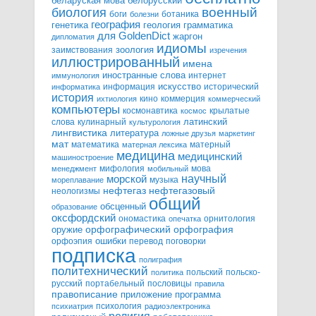
белорусский
беларуская мова
военный
биология
боги
ботаника
болезни
география
генетика
грамматика
геология
для GoldenDict
жаргон
дипломатия
идиомы
зоология
заимствования
изречения
иллюстрированный
имена
иностранные слова
интернет
иммунология
информация
искусство
исторический
информатика
история
кино
коммерция
ихтиология
коммерческий
компьютеры
космонавтика
крылатые
космос
слова
кулинарный
латинский
культурология
лингвистика
литература
ложные друзья
маркетинг
мат
математика
матерный
матерная лексика
медицина
медицинский
машиностроение
мифология
мова
менеджмент
мобильный
научный
морской
музыка
мореплавание
нефтегазовый
нефтегаз
неологизмы
общий
обсценный
образование
оксфордский
ономастика
орнитология
опечатка
орфографический
оружие
орфография
орфоэпия
ошибки
перевод
поговорки
подписка
полиграфия
политехнический
польский
польско-
политика
русский
портабельный
пословицы
правила
правописание
приложение
программа
психология
психиатрия
радиоэлектроника