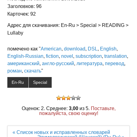
Заголовков: 96
Карточек: 92
Адрес для скачивания: En-Ru > Special > READING >
Lullaby
помечено как "
American
,
download
,
DSL
,
English
,
English-Russian
,
fiction
,
novel
,
subscription
,
translation
,
американский
,
англо-русский
,
литература
,
перевод
,
роман
,
скачать
"
En-Ru
Special
Оценок: 2. Среднее:
3,00
из 5.
Поставьте,
пожалуйста, свою оценку!
Навигация
« Список новых и исправленных словарей
по