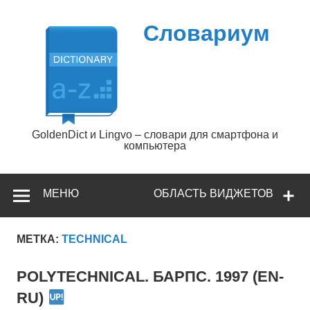
Перейти
к
содержимому
Словариум
GoldenDict и Lingvo – словари для смартфона и
компьютера
МЕНЮ
ОБЛАСТЬ ВИДЖЕТОВ
МЕТКА:
TECHNICAL
POLYTECHNICAL. БАРПС. 1997 (EN-
RU)