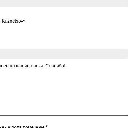
l Kuznetsov»
шее название папки. Спасибо!
ьные поля помечены
*