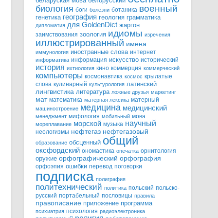
белорусский
беларуская мова
военный
биология
боги
ботаника
болезни
география
генетика
грамматика
геология
для GoldenDict
жаргон
дипломатия
идиомы
зоология
заимствования
изречения
иллюстрированный
имена
иностранные слова
интернет
иммунология
информация
искусство
исторический
информатика
история
кино
коммерция
ихтиология
коммерческий
компьютеры
космонавтика
крылатые
космос
слова
кулинарный
латинский
культурология
лингвистика
литература
ложные друзья
маркетинг
мат
математика
матерный
матерная лексика
медицина
медицинский
машиностроение
мифология
мова
менеджмент
мобильный
научный
морской
музыка
мореплавание
нефтегазовый
нефтегаз
неологизмы
общий
обсценный
образование
оксфордский
ономастика
орнитология
опечатка
орфографический
оружие
орфография
орфоэпия
ошибки
перевод
поговорки
подписка
полиграфия
политехнический
польский
польско-
политика
русский
портабельный
пословицы
правила
правописание
приложение
программа
психология
психиатрия
радиоэлектроника