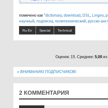
помечено как "
dictionary
,
download
,
DSL
,
Lingvo
,
p
научный
,
подписка
,
политехнический
,
русско-анг
Ru-En
Special
Technical
Оценок: 15. Среднее:
5,00
из
Навигация
« ВНИМАНИЮ ПОДПИСЧИКОВ!
по
записям
2 КОММЕНТАРИЯ