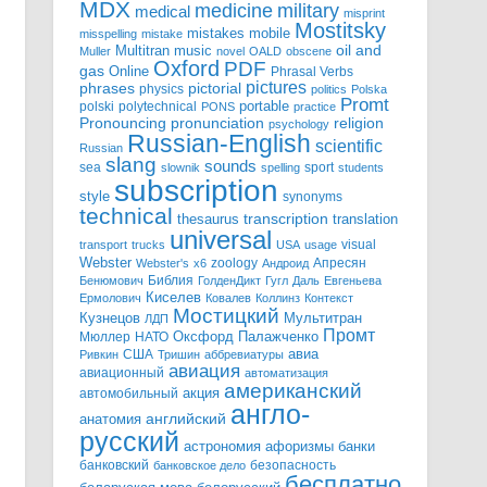
MDX
military
medicine
medical
misprint
Mostitsky
mobile
mistakes
misspelling
mistake
Multitran
oil and
music
Muller
novel
OALD
obscene
Oxford
PDF
gas
Online
Phrasal Verbs
pictures
pictorial
phrases
physics
politics
Polska
Promt
polski
polytechnical
portable
PONS
practice
pronunciation
Pronouncing
religion
psychology
Russian-English
scientific
Russian
slang
sounds
sea
sport
slownik
spelling
students
subscription
style
synonyms
technical
transcription
thesaurus
translation
universal
visual
transport
trucks
USA
usage
Webster
zoology
Апресян
Webster's
x6
Андроид
Библия
Бенюмович
ГолденДикт
Гугл
Даль
Евгеньева
Киселев
Ермолович
Ковалев
Коллинз
Контекст
Мостицкий
Мультитран
Кузнецов
ЛДП
Промт
Мюллер
НАТО
Оксфорд
Палажченко
авиа
США
Ривкин
Тришин
аббревиатуры
авиация
авиационный
автоматизация
американский
акция
автомобильный
англо-
английский
анатомия
русский
астрономия
афоризмы
банки
банковский
безопасность
банковское дело
бесплатно