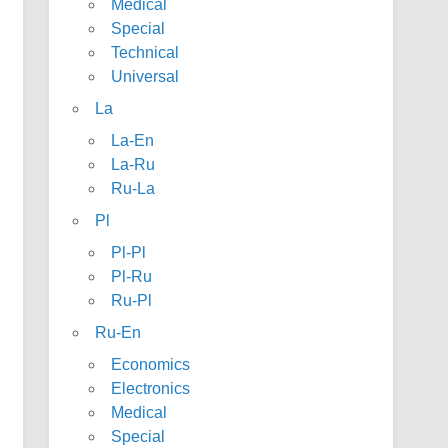
Medical
Special
Technical
Universal
La
La-En
La-Ru
Ru-La
Pl
Pl-Pl
Pl-Ru
Ru-Pl
Ru-En
Economics
Electronics
Medical
Special