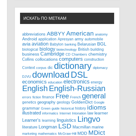
ИСКАТЬ ПО МЕТКАМ
American
ABBYY
abbreviations
anatomy
Android
army
application
Apresyan
automobile
aviation
BGL
avia
Babylon
Belarusian
banking
biology
biological
British
building
biotechnology
Cambridge
business
chemistry
CD
Chambers
computers
Collins
collocations
construction
dictionary
Context
dic
corpus
diplomacy
DSL
download
DJVU
electronics
economics
energy
education
English-Russian
English
general
Free
finance
errors
fiction
French
GoldenDict
geography
genetics
geology
Google
idioms
grammar
history
Green
guide
historical
illustrated
law
learner
informatics
Internet
Intonation
Lingvo
Learner's
linguistics
learning
LSD
Longman
literature
Macmillan
marine
MDict
MDD
marketing
mathematics
McGraw-Hill