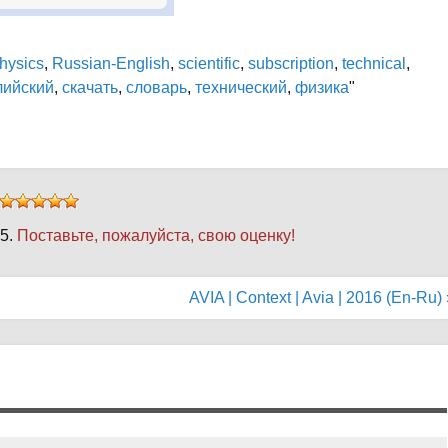
hysics
,
Russian-English
,
scientific
,
subscription
,
technical
,
лийский
,
скачать
,
словарь
,
технический
,
физика
"
 5.
Поставьте, пожалуйста, свою оценку!
AVIA | Context | Avia | 2016 (En-Ru)