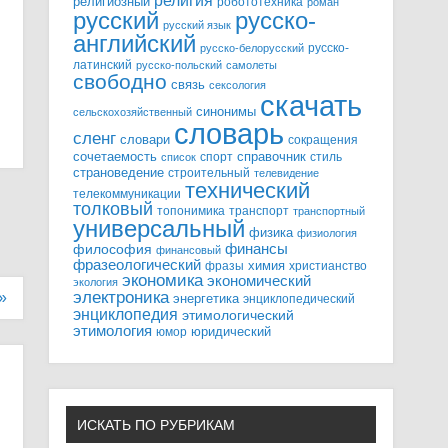
религия
религиозный
робототехника
роман
русский
русско-
русский язык
английский
русско-
русско-белорусский
латинский
русско-польский
самолеты
свободно
связь
сексология
скачать
синонимы
сельскохозяйственный
словарь
сленг
словари
сокращения
справочник
сочетаемость
спорт
стиль
список
страноведение
строительный
телевидение
технический
телекоммуникации
толковый
топонимика
транспорт
транспортный
универсальный
физика
физиология
финансы
философия
финансовый
фразеологический
химия
фразы
христианство
экономика
экономический
экология
электроника
 »
энергетика
энциклопедический
энциклопедия
этимологический
этимология
юридический
юмор
ИСКАТЬ ПО РУБРИКАМ