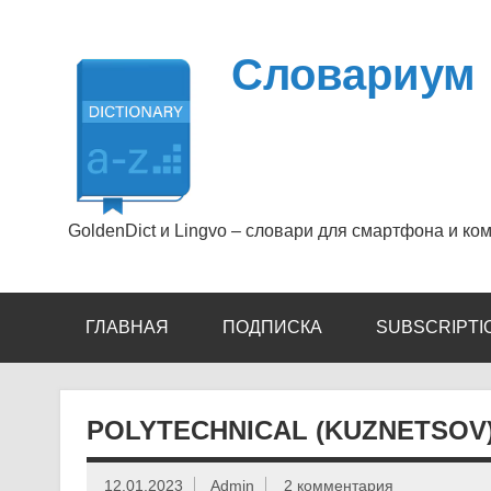
Перейти
к
содержимому
Словариум
GoldenDict и Lingvo – словари для смартфона и ко
ГЛАВНАЯ
ПОДПИСКА
SUBSCRIPTI
POLYTECHNICAL (KUZNETSOV) 
12.01.2023
Admin
2 комментария