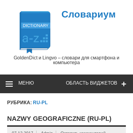
Перейти
к
содержимому
Словариум
GoldenDict и Lingvo – словари для смартфона и
компьютера
МЕНЮ
ОБЛАСТЬ ВИДЖЕТОВ
РУБРИКА:
RU-PL
NAZWY GEOGRAFICZNE (RU-PL)