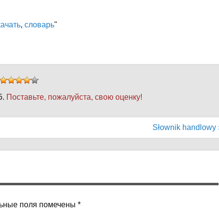
качать
,
словарь
"
5.
Поставьте, пожалуйста, свою оценку!
Słownik handlowy 
ьные поля помечены
*