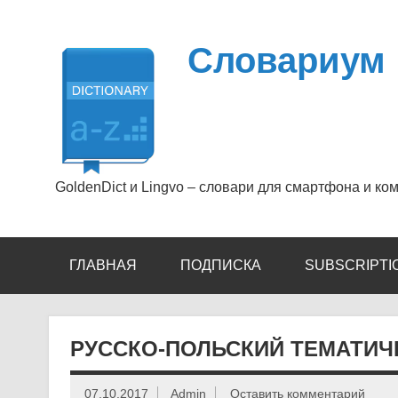
Перейти
к
содержимому
Словариум
GoldenDict и Lingvo – словари для смартфона и ко
ГЛАВНАЯ
ПОДПИСКА
SUBSCRIPTI
РУССКО-ПОЛЬСКИЙ ТЕМАТИЧ
07.10.2017
Admin
Оставить комментарий