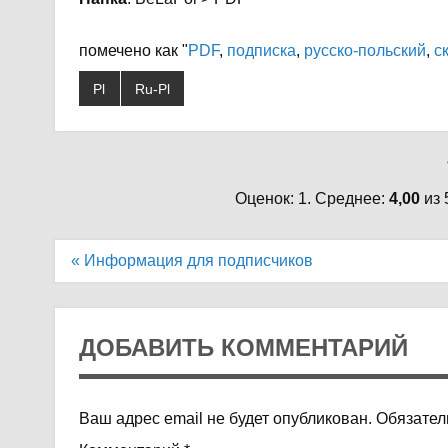
помечено как "
PDF
,
подписка
,
русско-польский
,
с
Pl
Ru-Pl
Оценок: 1. Среднее:
4,00
из 
Навигация
« Информация для подписчиков
по
записям
ДОБАВИТЬ КОММЕНТАРИЙ
Ваш адрес email не будет опубликован.
Обязател