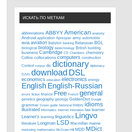
ИСКАТЬ ПО МЕТКАМ
American
ABBYY
abbreviations
anatomy
Android
army
application
Apresyan
automobile
aviation
BGL
avia
Babylon
Belarusian
banking
biology
biological
British
building
biotechnology
Cambridge
business
chemistry
CD
Chambers
computers
Collins
collocations
construction
dictionary
Context
dic
corpus
diplomacy
DSL
download
DJVU
electronics
economics
energy
education
English-Russian
English
general
Free
finance
errors
fiction
French
GoldenDict
geography
genetics
geology
Google
idioms
grammar
history
Green
guide
historical
illustrated
law
learner
informatics
Internet
Intonation
Lingvo
Learner's
linguistics
learning
LSD
Longman
literature
Macmillan
marine
MDict
MDD
marketing
mathematics
McGraw-Hill