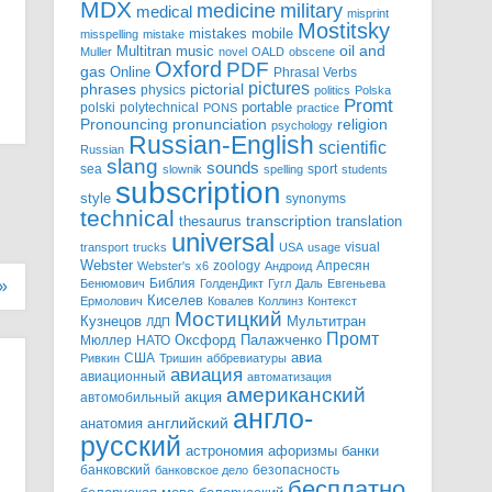
MDX
military
medicine
medical
misprint
Mostitsky
mobile
mistakes
misspelling
mistake
Multitran
oil and
music
Muller
novel
OALD
obscene
Oxford
PDF
gas
Online
Phrasal Verbs
pictures
pictorial
phrases
physics
politics
Polska
Promt
polski
polytechnical
portable
PONS
practice
pronunciation
Pronouncing
religion
psychology
Russian-English
scientific
Russian
slang
sounds
sea
sport
slownik
spelling
students
subscription
style
synonyms
technical
transcription
thesaurus
translation
universal
visual
transport
trucks
USA
usage
Webster
zoology
Апресян
Webster's
x6
Андроид
Библия
Бенюмович
ГолденДикт
Гугл
Даль
Евгеньева
»
Киселев
Ермолович
Ковалев
Коллинз
Контекст
Мостицкий
Мультитран
Кузнецов
ЛДП
Промт
Мюллер
НАТО
Оксфорд
Палажченко
авиа
США
Ривкин
Тришин
аббревиатуры
авиация
авиационный
автоматизация
американский
акция
автомобильный
англо-
английский
анатомия
русский
астрономия
афоризмы
банки
банковский
безопасность
банковское дело
бесплатно