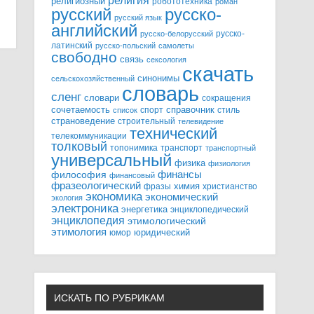
религия
религиозный
робототехника
роман
русский
русско-
русский язык
английский
русско-
русско-белорусский
латинский
русско-польский
самолеты
свободно
связь
сексология
скачать
синонимы
сельскохозяйственный
словарь
сленг
словари
сокращения
справочник
сочетаемость
спорт
стиль
список
страноведение
строительный
телевидение
технический
телекоммуникации
толковый
топонимика
транспорт
транспортный
универсальный
физика
физиология
финансы
философия
финансовый
фразеологический
химия
фразы
христианство
экономика
экономический
экология
электроника
энергетика
энциклопедический
энциклопедия
этимологический
этимология
юридический
юмор
ИСКАТЬ ПО РУБРИКАМ