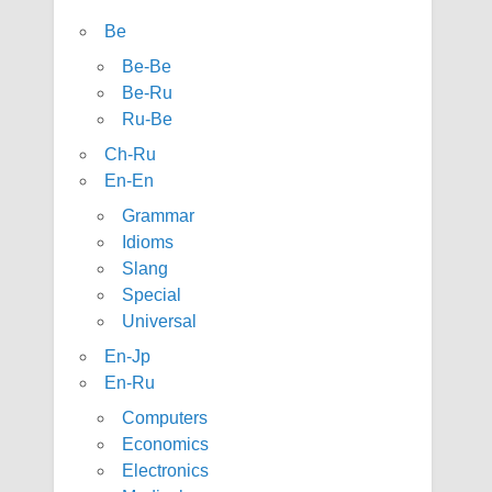
Be
Be-Be
Be-Ru
Ru-Be
Ch-Ru
En-En
Grammar
Idioms
Slang
Special
Universal
En-Jp
En-Ru
Computers
Economics
Electronics