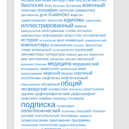
белорусский
беларуская мова
военный
биология
боги
ботаника
болезни
география
генетика
грамматика
геология
для GoldenDict
жаргон
дипломатия
идиомы
зоология
заимствования
изречения
иллюстрированный
имена
иностранные слова
интернет
иммунология
информация
искусство
исторический
информатика
история
кино
коммерция
ихтиология
коммерческий
компьютеры
космонавтика
крылатые
космос
слова
кулинарный
латинский
культурология
лингвистика
литература
ложные друзья
маркетинг
мат
математика
матерный
матерная лексика
медицина
медицинский
машиностроение
мифология
мова
менеджмент
мобильный
научный
морской
музыка
мореплавание
нефтегазовый
нефтегаз
неологизмы
общий
обсценный
образование
оксфордский
ономастика
орнитология
опечатка
орфографический
оружие
орфография
орфоэпия
ошибки
перевод
поговорки
подписка
полиграфия
политехнический
польский
польско-
политика
русский
портабельный
пословицы
правила
правописание
приложение
программа
психология
психиатрия
радиоэлектроника