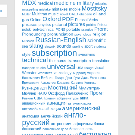
MDX
military
medicine
medical
misprint
Mostitsky
mobile
mistakes
misspelling
mistake
»
Multitran
oil and
music
Muller
novel
OALD
obscene
Oxford
PDF
gas
Online
Phrasal Verbs
pictures
pictorial
phrases
physics
politics
Polska
Promt
polski
polytechnical
portable
PONS
practice
pronunciation
Pronouncing
religion
psychology
Russian-English
scientific
Russian
slang
sounds
sea
sport
slownik
spelling
students
subscription
style
synonyms
technical
transcription
thesaurus
translation
universal
visual
transport
trucks
USA
usage
Webster
zoology
Апресян
Webster's
x6
Андроид
Библия
Бенюмович
ГолденДикт
Гугл
Даль
Евгеньева
Киселев
Ермолович
Ковалев
Коллинз
Контекст
Мостицкий
Мультитран
Кузнецов
ЛДП
Промт
Мюллер
НАТО
Оксфорд
Палажченко
авиа
США
Ривкин
Тришин
аббревиатуры
авиация
авиационный
автоматизация
американский
акция
автомобильный
англо-
английский
анатомия
русский
астрономия
афоризмы
банки
банковский
безопасность
банковское дело
бесплатно