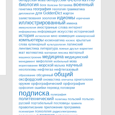
белорусский
беларуская мова
военный
биология
боги
ботаника
болезни
география
генетика
грамматика
геология
для GoldenDict
жаргон
дипломатия
идиомы
зоология
заимствования
изречения
иллюстрированный
имена
иностранные слова
интернет
иммунология
информация
искусство
исторический
информатика
история
кино
коммерция
ихтиология
коммерческий
компьютеры
космонавтика
крылатые
космос
слова
кулинарный
латинский
культурология
лингвистика
литература
ложные друзья
маркетинг
мат
математика
матерный
матерная лексика
медицина
медицинский
машиностроение
мифология
мова
менеджмент
мобильный
научный
морской
музыка
мореплавание
нефтегазовый
нефтегаз
неологизмы
общий
обсценный
образование
оксфордский
ономастика
орнитология
опечатка
орфографический
оружие
орфография
орфоэпия
ошибки
перевод
поговорки
подписка
полиграфия
политехнический
польский
польско-
политика
русский
портабельный
пословицы
правила
правописание
приложение
программа
психология
психиатрия
радиоэлектроника