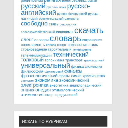
религия
религиозный
робототехника
роман
русский
русско-
русский язык
английский
русско-
русско-белорусский
латинский
русско-польский
самолеты
свободно
связь
сексология
скачать
синонимы
сельскохозяйственный
словарь
сленг
словари
сокращения
справочник
сочетаемость
спорт
стиль
список
страноведение
строительный
телевидение
технический
телекоммуникации
толковый
топонимика
транспорт
транспортный
универсальный
физика
физиология
финансы
философия
финансовый
фразеологический
химия
фразы
христианство
экономика
экономический
экология
электроника
энергетика
энциклопедический
энциклопедия
этимологический
этимология
юридический
юмор
ИСКАТЬ ПО РУБРИКАМ