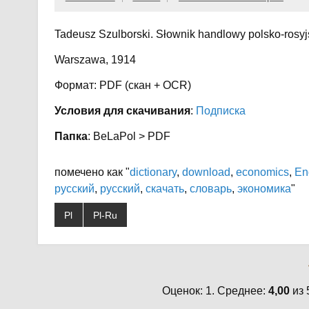
Tadeusz Szulborski. Słownik handlowy polsko-rosyj
Warszawa, 1914
Формат: PDF (скан + OCR)
Условия для скачивания
:
Подписка
Папка
: BeLaPol > PDF
помечено как "
dictionary
,
download
,
economics
,
En
русский
,
русский
,
скачать
,
словарь
,
экономика
"
Pl
Pl-Ru
Оценок: 1. Среднее:
4,00
из 