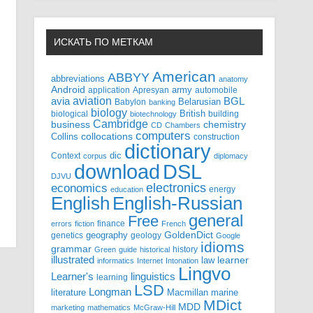
ИСКАТЬ ПО МЕТКАМ
American
ABBYY
abbreviations
anatomy
Android
army
application
Apresyan
automobile
aviation
BGL
avia
Babylon
Belarusian
banking
biology
biological
British
building
biotechnology
Cambridge
business
chemistry
CD
Chambers
computers
Collins
collocations
construction
dictionary
Context
dic
corpus
diplomacy
DSL
download
DJVU
electronics
economics
energy
education
English-Russian
English
general
Free
finance
errors
fiction
French
GoldenDict
geography
genetics
geology
Google
idioms
grammar
history
Green
guide
historical
illustrated
law
learner
informatics
Internet
Intonation
Lingvo
Learner's
linguistics
learning
LSD
Longman
literature
Macmillan
marine
MDict
MDD
marketing
mathematics
McGraw-Hill