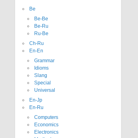
Be
Be-Be
Be-Ru
Ru-Be
Ch-Ru
En-En
Grammar
Idioms
Slang
Special
Universal
En-Jp
En-Ru
Computers
Economics
Electronics