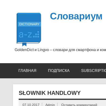
Перейти
к
содержимому
Словариум
GoldenDict и Lingvo – словари для смартфона и ко
ГЛАВНАЯ
ПОДПИСКА
SUBSCRIPTI
SŁOWNIK HANDLOWY
07.10.2017
Admin
Оставить комментарий