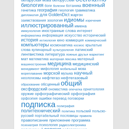
белорусский
беларуская мова
военный
биология
боги
ботаника
болезни
география
генетика
грамматика
геология
для GoldenDict
жаргон
дипломатия
идиомы
зоология
заимствования
изречения
иллюстрированный
имена
иностранные слова
интернет
иммунология
информация
искусство
исторический
информатика
история
кино
коммерция
ихтиология
коммерческий
компьютеры
космонавтика
крылатые
космос
слова
кулинарный
латинский
культурология
лингвистика
литература
ложные друзья
маркетинг
мат
математика
матерный
матерная лексика
медицина
медицинский
машиностроение
мифология
мова
менеджмент
мобильный
научный
морской
музыка
мореплавание
нефтегазовый
нефтегаз
неологизмы
общий
обсценный
образование
оксфордский
ономастика
орнитология
опечатка
орфографический
оружие
орфография
орфоэпия
ошибки
перевод
поговорки
подписка
полиграфия
политехнический
польский
польско-
политика
русский
портабельный
пословицы
правила
правописание
приложение
программа
психология
психиатрия
радиоэлектроника