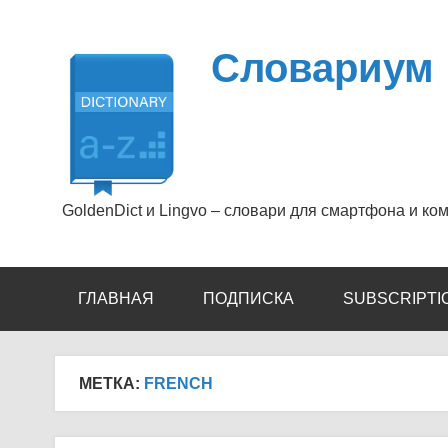
Перейти
к
содержимому
Словариум
GoldenDict и Lingvo – словари для смартфона и ко
ГЛАВНАЯ
ПОДПИСКА
SUBSCRIPTI
МЕТКА:
FRENCH