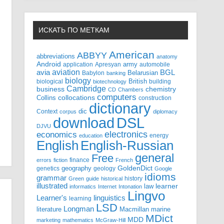
ИСКАТЬ ПО МЕТКАМ
American
ABBYY
abbreviations
anatomy
Android
army
application
Apresyan
automobile
aviation
BGL
avia
Babylon
Belarusian
banking
biology
biological
British
building
biotechnology
Cambridge
business
chemistry
CD
Chambers
computers
Collins
collocations
construction
dictionary
Context
dic
corpus
diplomacy
DSL
download
DJVU
electronics
economics
energy
education
English-Russian
English
general
Free
finance
errors
fiction
French
GoldenDict
geography
genetics
geology
Google
idioms
grammar
history
Green
guide
historical
illustrated
law
learner
informatics
Internet
Intonation
Lingvo
Learner's
linguistics
learning
LSD
Longman
literature
Macmillan
marine
MDict
MDD
marketing
mathematics
McGraw-Hill