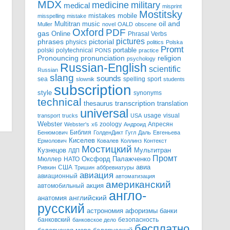
MDX
military
medicine
medical
misprint
Mostitsky
mistakes
mobile
misspelling
mistake
Multitran
oil and
music
Muller
novel
OALD
obscene
Oxford
PDF
gas
Online
Phrasal Verbs
pictures
pictorial
phrases
physics
politics
Polska
Promt
polski
polytechnical
portable
PONS
practice
pronunciation
Pronouncing
religion
psychology
Russian-English
scientific
Russian
slang
sounds
sea
spelling
sport
slownik
students
subscription
style
synonyms
technical
transcription
thesaurus
translation
universal
usage
visual
transport
trucks
USA
Webster
zoology
Апресян
Webster's
x6
Андроид
Библия
Бенюмович
ГолденДикт
Гугл
Даль
Евгеньева
Киселев
Ермолович
Ковалев
Коллинз
Контекст
Мостицкий
Мультитран
Кузнецов
ЛДП
Промт
Мюллер
НАТО
Оксфорд
Палажченко
авиа
США
Ривкин
Тришин
аббревиатуры
авиация
авиационный
автоматизация
американский
акция
автомобильный
англо-
английский
анатомия
русский
астрономия
афоризмы
банки
банковский
безопасность
банковское дело
бесплатно