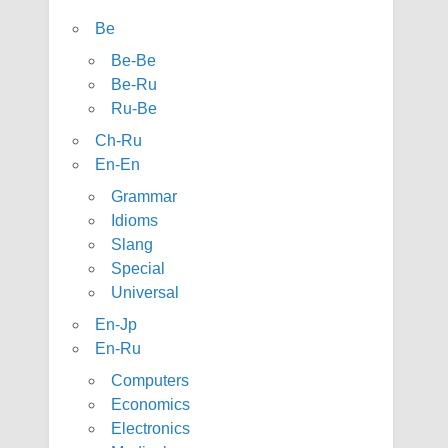
Be
Be-Be
Be-Ru
Ru-Be
Ch-Ru
En-En
Grammar
Idioms
Slang
Special
Universal
En-Jp
En-Ru
Computers
Economics
Electronics