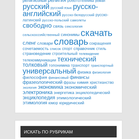
религия
религиозный
робототехника
роман
русский
русско-
русский язык
английский
русско-
русско-белорусский
латинский
русско-польский
самолеты
свободно
связь
сексология
скачать
синонимы
сельскохозяйственный
словарь
сленг
словари
сокращения
справочник
сочетаемость
спорт
стиль
список
страноведение
строительный
телевидение
технический
телекоммуникации
толковый
топонимика
транспорт
транспортный
универсальный
физика
физиология
финансы
философия
финансовый
фразеологический
химия
фразы
христианство
экономика
экономический
экология
электроника
энергетика
энциклопедический
энциклопедия
этимологический
этимология
юридический
юмор
ИСКАТЬ ПО РУБРИКАМ