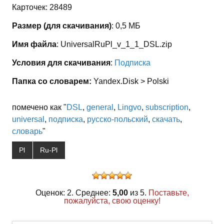
Карточек: 28489
Размер (для скачивания)
: 0,5 МБ
Имя файла
: UniversalRuPl_v_1_1_DSL.zip
Условия для скачивания
:
Подписка
Папка со словарем:
Yandex.Disk > Polski
помечено как "
DSL
,
general
,
Lingvo
,
subscription
,
universal
,
подписка
,
русско-польский
,
скачать
,
словарь
"
Pl
Ru-Pl
Оценок: 2. Среднее:
5,00
из 5.
Поставьте,
пожалуйста, свою оценку!