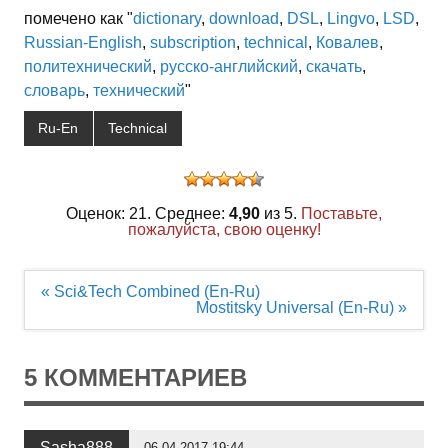
помечено как "
dictionary
,
download
,
DSL
,
Lingvo
,
LSD
,
Russian-English
,
subscription
,
technical
,
Ковалев
,
политехнический
,
русско-английский
,
скачать
,
словарь
,
технический
"
Ru-En
Technical
Оценок: 21. Среднее:
4,90
из 5.
Поставьте,
пожалуйста, свою оценку!
Навигация
« Sci&Tech Combined (En-Ru)
по
Mostitsky Universal (En-Ru) »
записям
5 КОММЕНТАРИЕВ
Sasha888
06.04.2017 19:44