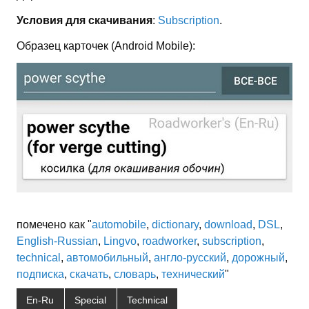
Условия для скачивания
:
Subscription
.
Образец карточек (Android Mobile):
помечено как "
automobile
,
dictionary
,
download
,
DSL
,
English-Russian
,
Lingvo
,
roadworker
,
subscription
,
technical
,
автомобильный
,
англо-русский
,
дорожный
,
подписка
,
скачать
,
словарь
,
технический
"
En-Ru
Special
Technical