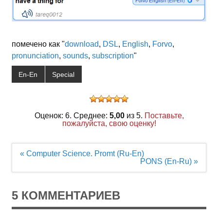
помечено как "
download
,
DSL
,
English
,
Forvo
,
pronunciation
,
sounds
,
subscription
"
En-En
Special
Оценок: 6. Среднее:
5,00
из 5.
Поставьте,
пожалуйста, свою оценку!
Навигация
« Computer Science. Promt (Ru-En)
по
PONS (En-Ru) »
записям
5 КОММЕНТАРИЕВ