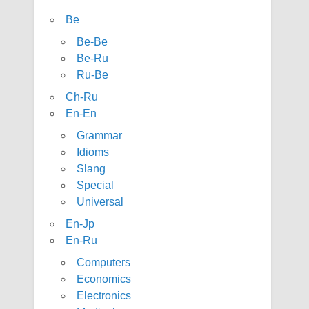
Be
Be-Be
Be-Ru
Ru-Be
Ch-Ru
En-En
Grammar
Idioms
Slang
Special
Universal
En-Jp
En-Ru
Computers
Economics
Electronics