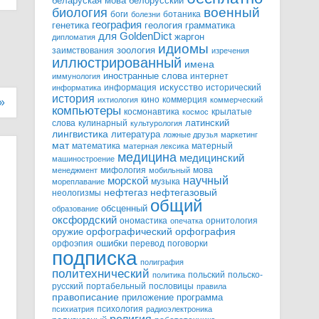
белорусский
беларуская мова
военный
биология
боги
ботаника
болезни
география
генетика
грамматика
геология
для GoldenDict
жаргон
дипломатия
идиомы
зоология
заимствования
изречения
иллюстрированный
имена
иностранные слова
интернет
иммунология
информация
искусство
исторический
информатика
история
кино
коммерция
ихтиология
коммерческий
»
компьютеры
космонавтика
крылатые
космос
слова
кулинарный
латинский
культурология
лингвистика
литература
ложные друзья
маркетинг
мат
математика
матерный
матерная лексика
медицина
медицинский
машиностроение
мифология
мова
менеджмент
мобильный
научный
морской
музыка
мореплавание
нефтегазовый
нефтегаз
неологизмы
общий
обсценный
образование
оксфордский
ономастика
орнитология
опечатка
орфографический
оружие
орфография
орфоэпия
ошибки
перевод
поговорки
подписка
полиграфия
политехнический
польский
польско-
политика
русский
портабельный
пословицы
правила
правописание
приложение
программа
психология
психиатрия
радиоэлектроника