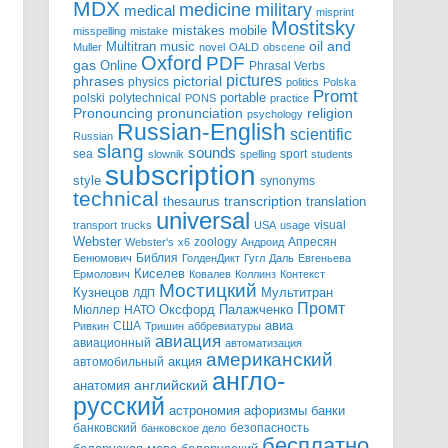
MDX
military
medicine
medical
misprint
Mostitsky
mobile
mistakes
misspelling
mistake
Multitran
oil and
music
Muller
novel
OALD
obscene
Oxford
PDF
gas
Online
Phrasal Verbs
pictures
pictorial
phrases
physics
politics
Polska
Promt
polski
polytechnical
portable
PONS
practice
pronunciation
Pronouncing
religion
psychology
Russian-English
scientific
Russian
slang
sounds
sea
sport
slownik
spelling
students
subscription
style
synonyms
technical
transcription
thesaurus
translation
universal
visual
transport
trucks
USA
usage
Webster
zoology
Апресян
Webster's
x6
Андроид
Библия
Бенюмович
ГолденДикт
Гугл
Даль
Евгеньева
Киселев
Ермолович
Ковалев
Коллинз
Контекст
Мостицкий
Мультитран
Кузнецов
ЛДП
Промт
Мюллер
НАТО
Оксфорд
Палажченко
авиа
США
Ривкин
Тришин
аббревиатуры
авиация
авиационный
автоматизация
американский
акция
автомобильный
англо-
английский
анатомия
русский
астрономия
афоризмы
банки
банковский
безопасность
банковское дело
бесплатно