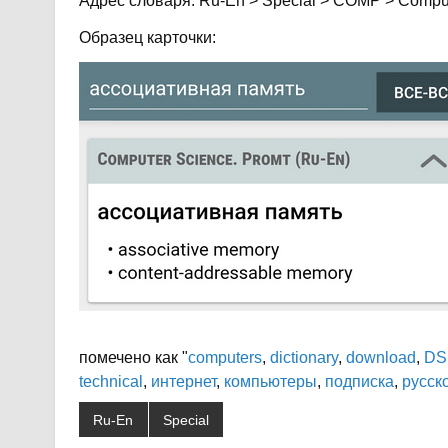
Адрес словаря: Ru-En > Special > COMP > Comput
Образец карточки:
помечено как "
computers
,
dictionary
,
download
,
DS
technical
,
интернет
,
компьютеры
,
подписка
,
русск
Ru-En
Special