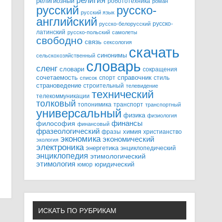
религия
религиозный
робототехника
роман
русский
русско-
русский язык
английский
русско-
русско-белорусский
латинский
русско-польский
самолеты
свободно
связь
сексология
скачать
синонимы
сельскохозяйственный
словарь
сленг
словари
сокращения
справочник
сочетаемость
спорт
стиль
список
страноведение
строительный
телевидение
технический
телекоммуникации
толковый
топонимика
транспорт
транспортный
универсальный
физика
физиология
финансы
философия
финансовый
фразеологический
химия
фразы
христианство
экономика
экономический
экология
электроника
энергетика
энциклопедический
энциклопедия
этимологический
этимология
юридический
юмор
ИСКАТЬ ПО РУБРИКАМ