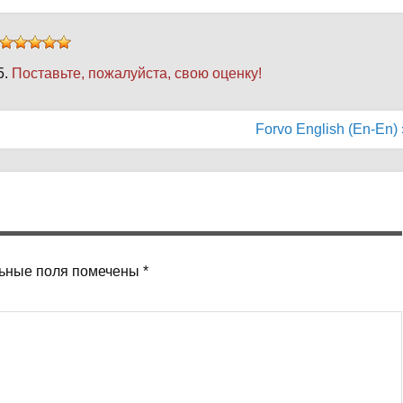
5.
Поставьте, пожалуйста, свою оценку!
Forvo English (En-En) 
ьные поля помечены
*