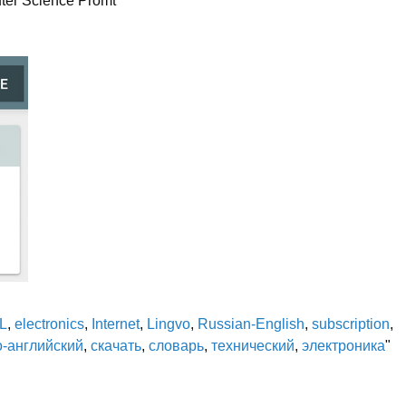
er Science Promt
L
,
electronics
,
Internet
,
Lingvo
,
Russian-English
,
subscription
,
о-английский
,
скачать
,
словарь
,
технический
,
электроника
"