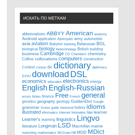
ИСКАТЬ ПО МЕТКАМ
American
ABBYY
abbreviations
anatomy
Android
army
application
Apresyan
automobile
aviation
BGL
avia
Babylon
Belarusian
banking
biology
biological
British
building
biotechnology
Cambridge
business
chemistry
CD
Chambers
computers
Collins
collocations
construction
dictionary
Context
dic
corpus
diplomacy
DSL
download
DJVU
electronics
economics
energy
education
English-Russian
English
general
Free
finance
errors
fiction
French
GoldenDict
geography
genetics
geology
Google
idioms
grammar
history
Green
guide
historical
illustrated
law
learner
informatics
Internet
Intonation
Lingvo
Learner's
linguistics
learning
LSD
Longman
literature
Macmillan
marine
MDict
MDD
marketing
mathematics
McGraw-Hill