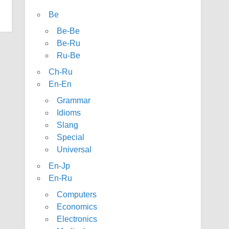
Be
Be-Be
Be-Ru
Ru-Be
Ch-Ru
En-En
Grammar
Idioms
Slang
Special
Universal
En-Jp
En-Ru
Computers
Economics
Electronics