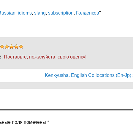
Russian
,
idioms
,
slang
,
subscription
,
Голденков
"
5.
Поставьте, пожалуйста, свою оценку!
Kenkyusha. English Collocations (En-Jp) 
ьные поля помечены
*