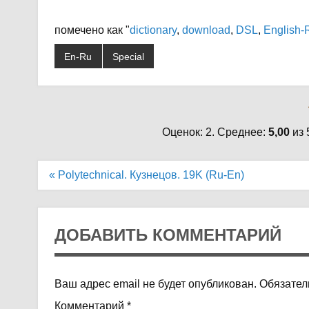
помечено как "
dictionary
,
download
,
DSL
,
English-
En-Ru
Special
Оценок: 2. Среднее:
5,00
из 
Навигация
« Polytechnical. Кузнецов. 19K (Ru-En)
по
записям
ДОБАВИТЬ КОММЕНТАРИЙ
Ваш адрес email не будет опубликован.
Обязател
Комментарий
*