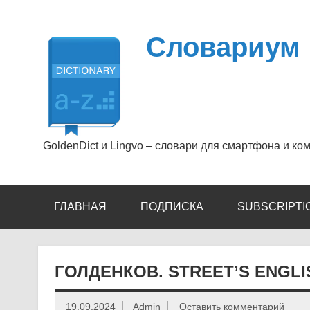
Перейти
к
содержимому
Словариум
GoldenDict и Lingvo – словари для смартфона и ко
ГЛАВНАЯ
ПОДПИСКА
SUBSCRIPTI
ГОЛДЕНКОВ. STREET’S ENGLIS
19.09.2024
Admin
Оставить комментарий