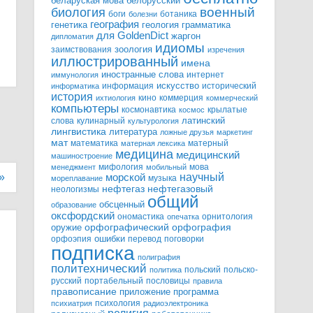
белорусский
беларуская мова
военный
биология
боги
ботаника
болезни
география
генетика
грамматика
геология
для GoldenDict
жаргон
дипломатия
идиомы
зоология
заимствования
изречения
иллюстрированный
имена
иностранные слова
интернет
иммунология
информация
искусство
исторический
информатика
история
кино
коммерция
ихтиология
коммерческий
компьютеры
космонавтика
крылатые
космос
слова
кулинарный
латинский
культурология
лингвистика
литература
ложные друзья
маркетинг
мат
математика
матерный
матерная лексика
медицина
медицинский
машиностроение
мифология
мова
менеджмент
мобильный
научный
»
морской
музыка
мореплавание
нефтегазовый
нефтегаз
неологизмы
общий
обсценный
образование
оксфордский
ономастика
орнитология
опечатка
орфографический
оружие
орфография
орфоэпия
ошибки
перевод
поговорки
подписка
полиграфия
политехнический
польский
польско-
политика
русский
портабельный
пословицы
правила
правописание
приложение
программа
психология
психиатрия
радиоэлектроника