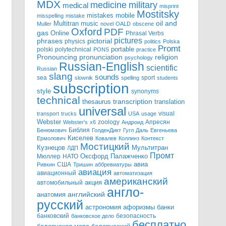
MDX
military
medicine
medical
misprint
Mostitsky
mobile
mistakes
misspelling
mistake
Multitran
oil and
music
Muller
novel
OALD
obscene
Oxford
PDF
gas
Online
Phrasal Verbs
pictures
pictorial
phrases
physics
politics
Polska
Promt
polski
polytechnical
portable
PONS
practice
pronunciation
Pronouncing
religion
psychology
Russian-English
scientific
Russian
slang
sounds
sea
sport
slownik
spelling
students
subscription
style
synonyms
technical
transcription
thesaurus
translation
universal
visual
transport
trucks
USA
usage
Webster
zoology
Апресян
Webster's
x6
Андроид
Библия
Бенюмович
ГолденДикт
Гугл
Даль
Евгеньева
Киселев
Ермолович
Ковалев
Коллинз
Контекст
Мостицкий
Мультитран
Кузнецов
ЛДП
Промт
Мюллер
НАТО
Оксфорд
Палажченко
авиа
США
Ривкин
Тришин
аббревиатуры
авиация
авиационный
автоматизация
американский
акция
автомобильный
англо-
английский
анатомия
русский
астрономия
афоризмы
банки
банковский
безопасность
банковское дело
бесплатно