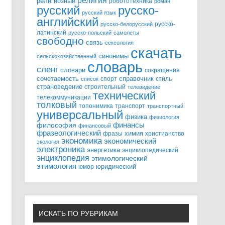
религия
религиозный
робототехника
роман
русский
русско-
русский язык
английский
русско-
русско-белорусский
латинский
русско-польский
самолеты
свободно
связь
сексология
скачать
синонимы
сельскохозяйственный
словарь
сленг
словари
сокращения
справочник
сочетаемость
спорт
стиль
список
страноведение
строительный
телевидение
технический
телекоммуникации
толковый
топонимика
транспорт
транспортный
универсальный
физика
физиология
финансы
философия
финансовый
фразеологический
химия
фразы
христианство
экономика
экономический
экология
электроника
энергетика
энциклопедический
энциклопедия
этимологический
этимология
юридический
юмор
ИСКАТЬ ПО РУБРИКАМ