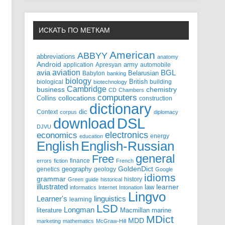
ИСКАТЬ ПО МЕТКАМ
American
ABBYY
abbreviations
anatomy
Android
army
application
Apresyan
automobile
aviation
BGL
avia
Babylon
Belarusian
banking
biology
biological
British
building
biotechnology
Cambridge
business
chemistry
CD
Chambers
computers
Collins
collocations
construction
dictionary
Context
dic
corpus
diplomacy
DSL
download
DJVU
electronics
economics
energy
education
English-Russian
English
general
Free
finance
errors
fiction
French
GoldenDict
geography
genetics
geology
Google
idioms
grammar
history
Green
guide
historical
illustrated
law
learner
informatics
Internet
Intonation
Lingvo
Learner's
linguistics
learning
LSD
Longman
literature
Macmillan
marine
MDict
MDD
marketing
mathematics
McGraw-Hill