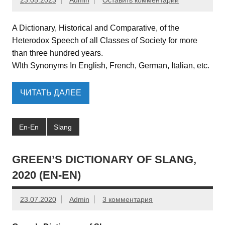
23.05.2023
Admin
Оставить комментарий
A Dictionary, Historical and Comparative, of the
Heterodox Speech of all Classes of Society for more
than three hundred years.
WIth Synonyms In English, French, German, Italian, etc.
ЧИТАТЬ ДАЛЕЕ
En-En
Slang
GREEN’S DICTIONARY OF SLANG,
2020 (EN-EN)
23.07.2020
Admin
3 комментария