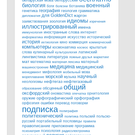
белорусский
беларуская мова
военный
биология
боги
ботаника
болезни
география
генетика
грамматика
геология
для GoldenDict
жаргон
дипломатия
идиомы
зоология
заимствования
изречения
иллюстрированный
имена
иностранные слова
интернет
иммунология
информация
искусство
исторический
информатика
история
кино
коммерция
ихтиология
коммерческий
компьютеры
космонавтика
крылатые
космос
слова
кулинарный
латинский
культурология
лингвистика
литература
ложные друзья
маркетинг
мат
математика
матерный
матерная лексика
медицина
медицинский
машиностроение
мифология
мова
менеджмент
мобильный
научный
морской
музыка
мореплавание
нефтегазовый
нефтегаз
неологизмы
общий
обсценный
образование
оксфордский
ономастика
орнитология
опечатка
орфографический
оружие
орфография
орфоэпия
ошибки
перевод
поговорки
подписка
полиграфия
политехнический
польский
польско-
политика
русский
портабельный
пословицы
правила
правописание
приложение
программа
психология
психиатрия
радиоэлектроника