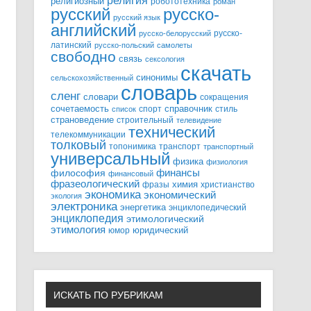
религия
религиозный
робототехника
роман
русский
русско-
русский язык
английский
русско-
русско-белорусский
латинский
русско-польский
самолеты
свободно
связь
сексология
скачать
синонимы
сельскохозяйственный
словарь
сленг
словари
сокращения
справочник
сочетаемость
спорт
стиль
список
страноведение
строительный
телевидение
технический
телекоммуникации
толковый
топонимика
транспорт
транспортный
универсальный
физика
физиология
финансы
философия
финансовый
фразеологический
химия
фразы
христианство
экономика
экономический
экология
электроника
энергетика
энциклопедический
энциклопедия
этимологический
этимология
юридический
юмор
ИСКАТЬ ПО РУБРИКАМ