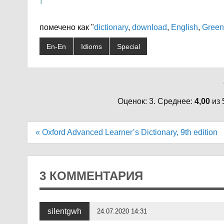
помечено как "
dictionary
,
download
,
English
,
Green
En-En
Idioms
Special
Оценок: 3. Среднее:
4,00
из 
Навигация
« Oxford Advanced Learner’s Dictionary, 9th edition
по
записям
3 КОММЕНТАРИЯ
silentgwh
24.07.2020 14:31