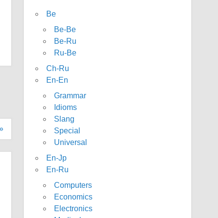
Be
Be-Be
Be-Ru
Ru-Be
Ch-Ru
En-En
Grammar
Idioms
Slang
»
Special
Universal
En-Jp
En-Ru
Computers
Economics
Electronics