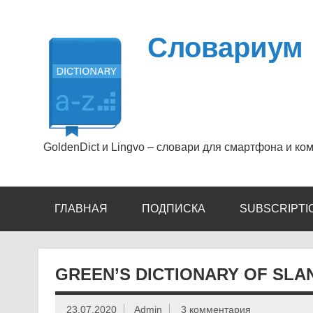
Перейти
к
содержимому
Словариум
GoldenDict и Lingvo – словари для смартфона и ко
ГЛАВНАЯ
ПОДПИСКА
SUBSCRIPTI
GREEN’S DICTIONARY OF SLANG
23.07.2020
Admin
3 комментария