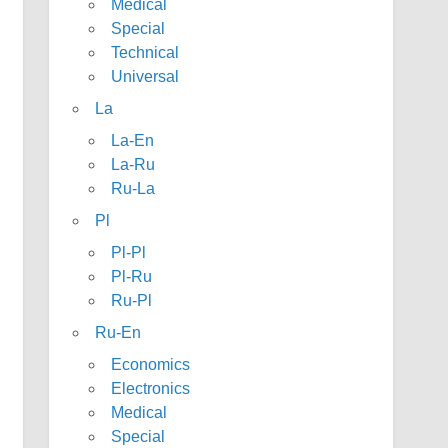
Medical
Special
Technical
Universal
La
La-En
La-Ru
Ru-La
Pl
Pl-Pl
Pl-Ru
Ru-Pl
Ru-En
Economics
Electronics
Medical
Special