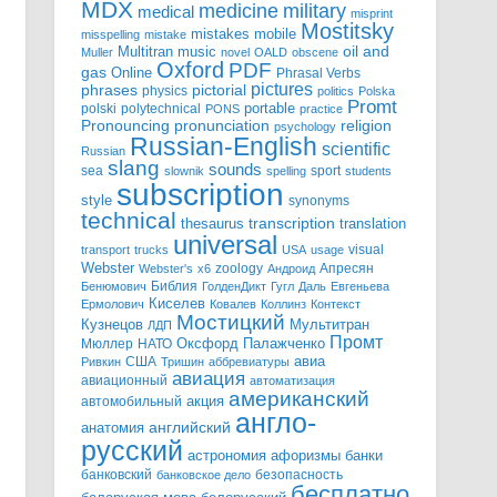
MDX
military
medicine
medical
misprint
Mostitsky
mobile
mistakes
misspelling
mistake
Multitran
oil and
music
Muller
novel
OALD
obscene
Oxford
PDF
gas
Online
Phrasal Verbs
pictures
pictorial
phrases
physics
politics
Polska
Promt
polski
polytechnical
portable
PONS
practice
pronunciation
Pronouncing
religion
psychology
Russian-English
scientific
Russian
slang
sounds
sea
sport
slownik
spelling
students
subscription
style
synonyms
technical
transcription
thesaurus
translation
universal
visual
transport
trucks
USA
usage
Webster
zoology
Апресян
Webster's
x6
Андроид
Библия
Бенюмович
ГолденДикт
Гугл
Даль
Евгеньева
Киселев
Ермолович
Ковалев
Коллинз
Контекст
Мостицкий
Мультитран
Кузнецов
ЛДП
Промт
Мюллер
НАТО
Оксфорд
Палажченко
авиа
США
Ривкин
Тришин
аббревиатуры
авиация
авиационный
автоматизация
американский
акция
автомобильный
англо-
английский
анатомия
русский
астрономия
афоризмы
банки
банковский
безопасность
банковское дело
бесплатно