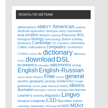
ИСКАТЬ ПО МЕТКАМ
American
ABBYY
abbreviations
anatomy
Android
army
application
Apresyan
automobile
aviation
BGL
avia
Babylon
Belarusian
banking
biology
biological
British
building
biotechnology
Cambridge
business
chemistry
CD
Chambers
computers
Collins
collocations
construction
dictionary
Context
dic
corpus
diplomacy
DSL
download
DJVU
electronics
economics
energy
education
English-Russian
English
general
Free
finance
errors
fiction
French
GoldenDict
geography
genetics
geology
Google
idioms
grammar
history
Green
guide
historical
illustrated
law
learner
informatics
Internet
Intonation
Lingvo
Learner's
linguistics
learning
LSD
Longman
literature
Macmillan
marine
MDict
MDD
marketing
mathematics
McGraw-Hill