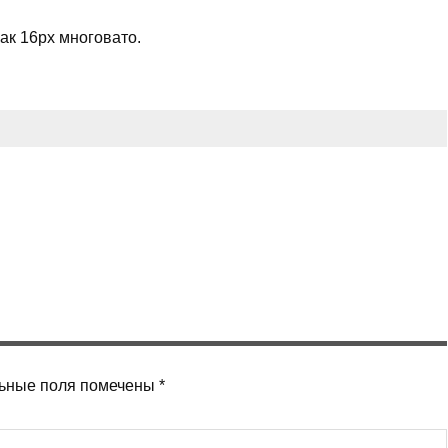
как 16px многовато.
ьные поля помечены
*