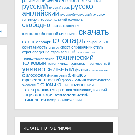
религия
религиозный
робототехника
роман
русский
русско-
русский язык
английский
русско-
русско-белорусский
латинский
русско-польский
самолеты
свободно
связь
сексология
скачать
»
синонимы
сельскохозяйственный
словарь
сленг
словари
сокращения
справочник
сочетаемость
спорт
стиль
список
страноведение
строительный
телевидение
технический
телекоммуникации
толковый
топонимика
транспорт
транспортный
универсальный
физика
физиология
финансы
философия
финансовый
фразеологический
химия
фразы
христианство
экономика
экономический
экология
электроника
энергетика
энциклопедический
энциклопедия
этимологический
этимология
юридический
юмор
ИСКАТЬ ПО РУБРИКАМ