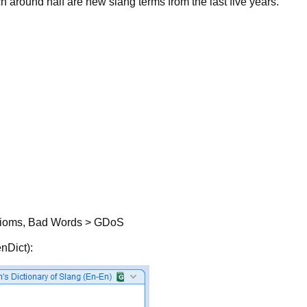
h around half are new slang terms from the last five years.
Idioms, Bad Words > GDoS
nDict):