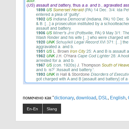
помечено как "
dictionary
,
download
,
DSL
,
English
,
En-En
Slang