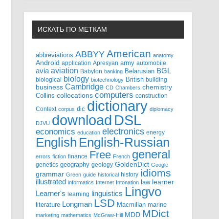
ИСКАТЬ ПО МЕТКАМ
American
ABBYY
abbreviations
anatomy
Android
army
application
Apresyan
automobile
aviation
BGL
avia
Babylon
Belarusian
banking
biology
biological
British
building
biotechnology
Cambridge
business
chemistry
CD
Chambers
computers
Collins
collocations
construction
dictionary
Context
dic
corpus
diplomacy
DSL
download
DJVU
electronics
economics
energy
education
English-Russian
English
general
Free
finance
errors
fiction
French
GoldenDict
geography
genetics
geology
Google
idioms
grammar
history
Green
guide
historical
illustrated
law
learner
informatics
Internet
Intonation
Lingvo
Learner's
linguistics
learning
LSD
Longman
literature
Macmillan
marine
MDict
MDD
marketing
mathematics
McGraw-Hill