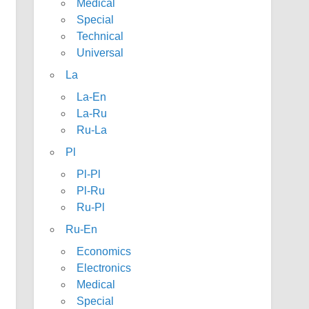
Medical
Special
Technical
Universal
La
La-En
La-Ru
Ru-La
Pl
Pl-Pl
Pl-Ru
Ru-Pl
Ru-En
Economics
Electronics
Medical
Special