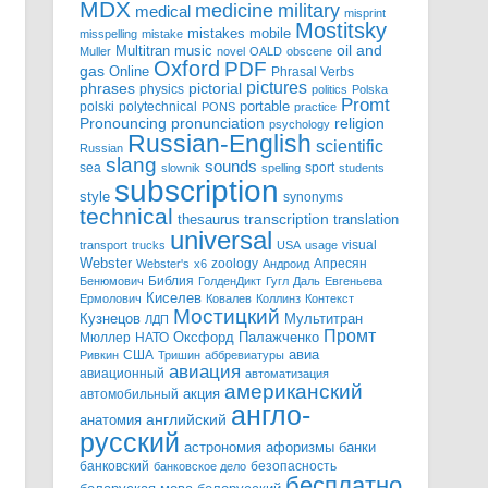
MDX
military
medicine
medical
misprint
Mostitsky
mobile
mistakes
misspelling
mistake
Multitran
oil and
music
Muller
novel
OALD
obscene
Oxford
PDF
gas
Online
Phrasal Verbs
pictures
pictorial
phrases
physics
politics
Polska
Promt
polski
polytechnical
portable
PONS
practice
pronunciation
Pronouncing
religion
psychology
Russian-English
scientific
Russian
slang
sounds
sea
sport
slownik
spelling
students
subscription
style
synonyms
technical
transcription
thesaurus
translation
universal
visual
transport
trucks
USA
usage
Webster
zoology
Апресян
Webster's
x6
Андроид
Библия
Бенюмович
ГолденДикт
Гугл
Даль
Евгеньева
Киселев
Ермолович
Ковалев
Коллинз
Контекст
Мостицкий
Мультитран
Кузнецов
ЛДП
Промт
Мюллер
НАТО
Оксфорд
Палажченко
авиа
США
Ривкин
Тришин
аббревиатуры
авиация
авиационный
автоматизация
американский
акция
автомобильный
англо-
английский
анатомия
русский
астрономия
афоризмы
банки
банковский
безопасность
банковское дело
бесплатно