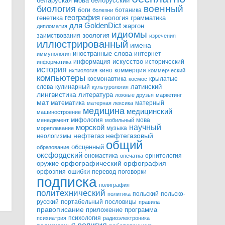
белорусский
беларуская мова
военный
биология
боги
ботаника
болезни
география
генетика
грамматика
геология
для GoldenDict
жаргон
дипломатия
идиомы
зоология
заимствования
изречения
иллюстрированный
имена
иностранные слова
интернет
иммунология
информация
искусство
исторический
информатика
история
кино
коммерция
ихтиология
коммерческий
компьютеры
космонавтика
крылатые
космос
слова
кулинарный
латинский
культурология
лингвистика
литература
ложные друзья
маркетинг
мат
математика
матерный
матерная лексика
медицина
медицинский
машиностроение
мифология
мова
менеджмент
мобильный
научный
морской
музыка
мореплавание
нефтегазовый
нефтегаз
неологизмы
общий
обсценный
образование
оксфордский
ономастика
орнитология
опечатка
орфографический
оружие
орфография
орфоэпия
ошибки
перевод
поговорки
подписка
полиграфия
политехнический
польский
польско-
политика
русский
портабельный
пословицы
правила
правописание
приложение
программа
психология
психиатрия
радиоэлектроника