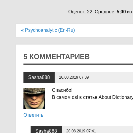
Оценок: 22. Среднее:
5,00
из
Навигация
« Psychoanalytic (En-Ru)
по
записям
5 КОММЕНТАРИЕВ
Sasha888
26.08.2019 07:39
Спасибо!
В самом dsl в статье About Dictionar
Ответить
Sasha888
26.08.2019 07:41