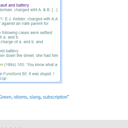
Green
,
idioms
,
slang
,
subscription
"