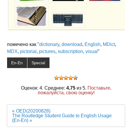
помечено как "
dictionary
,
download
,
English
,
MDict
,
MDX
,
pictorial
,
pictures
,
subscription
,
visual
"
En-En
Special
Оценок: 4. Среднее:
4,75
из 5.
Поставьте,
пожалуйста, свою оценку!
Навигация
« OED(20200828)
по
The Routledge Student Guide to English Usage
записям
(En-En) »