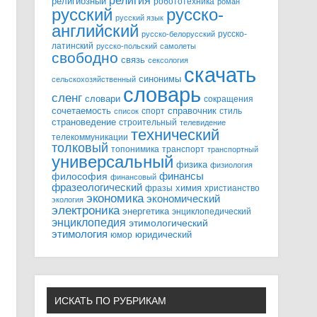
религия
религиозный
робототехника
роман
русский
русско-
русский язык
английский
русско-
русско-белорусский
латинский
русско-польский
самолеты
свободно
связь
сексология
скачать
синонимы
сельскохозяйственный
словарь
сленг
словари
сокращения
справочник
сочетаемость
спорт
стиль
список
страноведение
строительный
телевидение
технический
телекоммуникации
толковый
топонимика
транспорт
транспортный
универсальный
физика
физиология
финансы
философия
финансовый
фразеологический
химия
фразы
христианство
экономика
экономический
экология
электроника
энергетика
энциклопедический
энциклопедия
этимологический
этимология
юридический
юмор
ИСКАТЬ ПО РУБРИКАМ