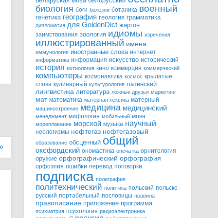
белорусский
беларуская мова
военный
биология
боги
ботаника
болезни
география
генетика
грамматика
геология
для GoldenDict
жаргон
дипломатия
идиомы
зоология
заимствования
изречения
иллюстрированный
имена
иностранные слова
интернет
иммунология
информация
искусство
исторический
информатика
история
кино
коммерция
ихтиология
коммерческий
компьютеры
космонавтика
крылатые
космос
слова
кулинарный
латинский
культурология
лингвистика
литература
ложные друзья
маркетинг
мат
математика
матерный
матерная лексика
медицина
медицинский
машиностроение
мифология
мова
менеджмент
мобильный
научный
морской
музыка
мореплавание
нефтегазовый
нефтегаз
неологизмы
общий
обсценный
образование
»
оксфордский
ономастика
орнитология
опечатка
орфографический
оружие
орфография
орфоэпия
ошибки
перевод
поговорки
подписка
полиграфия
политехнический
польский
польско-
политика
русский
портабельный
пословицы
правила
правописание
приложение
программа
психология
психиатрия
радиоэлектроника