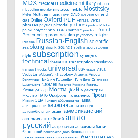
MDX
military
medicine
medical
misprint
Mostitsky
mobile
mistakes
misspelling
mistake
Multitran
oil and
music
Muller
novel
OALD
obscene
Oxford
PDF
gas
Online
Phrasal Verbs
pictures
pictorial
phrases
physics
politics
Polska
Promt
polski
polytechnical
portable
PONS
practice
pronunciation
Pronouncing
religion
psychology
Russian-English
scientific
Russian
slang
sounds
sea
sport
slownik
spelling
students
subscription
style
synonyms
technical
transcription
thesaurus
translation
universal
visual
transport
trucks
USA
usage
Webster
zoology
Апресян
Webster's
x6
Андроид
Библия
Бенюмович
ГолденДикт
Гугл
Даль
Евгеньева
Киселев
Ермолович
Ковалев
Коллинз
Контекст
Мостицкий
Мультитран
Кузнецов
ЛДП
Промт
Мюллер
НАТО
Оксфорд
Палажченко
авиа
США
Ривкин
Тришин
аббревиатуры
авиация
авиационный
автоматизация
американский
акция
автомобильный
англо-
английский
анатомия
русский
астрономия
афоризмы
банки
банковский
безопасность
банковское дело
бесплатно