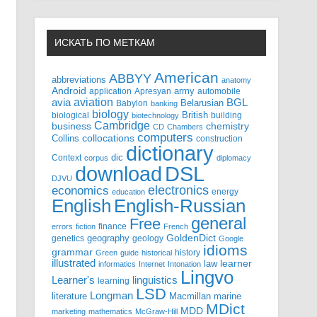
ИСКАТЬ ПО МЕТКАМ
American
ABBYY
abbreviations
anatomy
Android
army
application
Apresyan
automobile
aviation
BGL
avia
Babylon
Belarusian
banking
biology
biological
British
building
biotechnology
Cambridge
business
chemistry
CD
Chambers
computers
Collins
collocations
construction
dictionary
Context
dic
corpus
diplomacy
DSL
download
DJVU
electronics
economics
energy
education
English-Russian
English
general
Free
finance
errors
fiction
French
GoldenDict
geography
genetics
geology
Google
idioms
grammar
history
Green
guide
historical
illustrated
law
learner
informatics
Internet
Intonation
Lingvo
Learner's
linguistics
learning
LSD
Longman
literature
Macmillan
marine
MDict
MDD
marketing
mathematics
McGraw-Hill