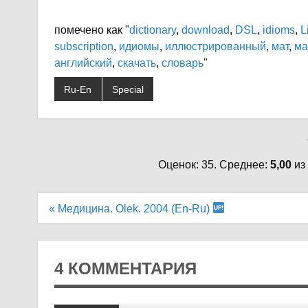
помечено как "
dictionary
,
download
,
DSL
,
idioms
,
L
subscription
,
идиомы
,
иллюстрированный
,
мат
,
ма
английский
,
скачать
,
словарь
"
Ru-En
Special
Оценок: 35. Среднее:
5,00
из
Навигация
« Медицина. Olek. 2004 (En-Ru)
по
записям
4 КОММЕНТАРИЯ