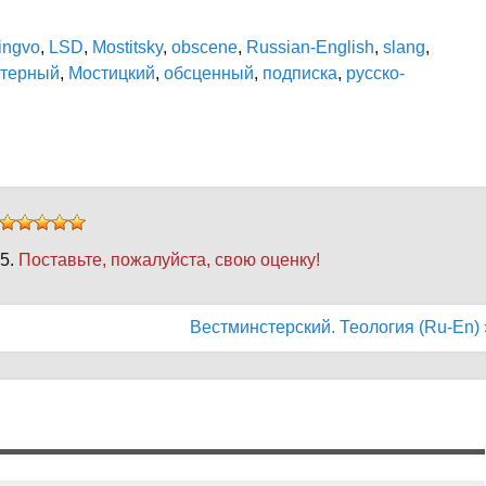
ingvo
,
LSD
,
Mostitsky
,
obscene
,
Russian-English
,
slang
,
терный
,
Мостицкий
,
обсценный
,
подписка
,
русско-
 5.
Поставьте, пожалуйста, свою оценку!
Вестминстерский. Теология (Ru-En) 