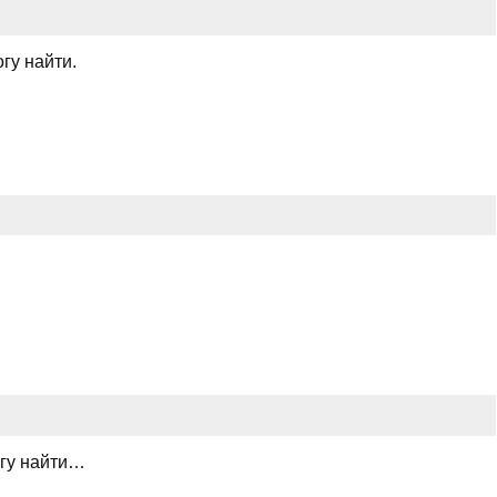
гу найти.
огу найти…