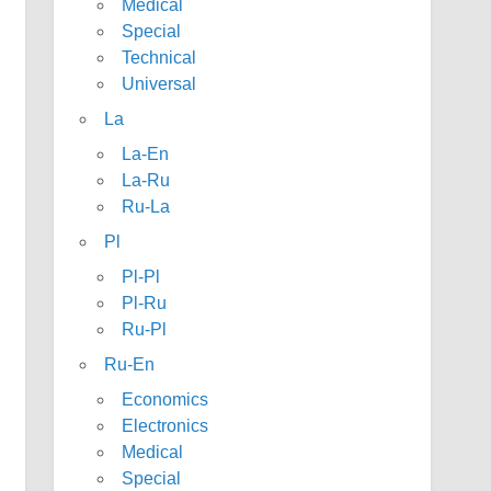
Medical
Special
Technical
Universal
La
La-En
La-Ru
Ru-La
Pl
Pl-Pl
Pl-Ru
Ru-Pl
Ru-En
Economics
Electronics
Medical
Special