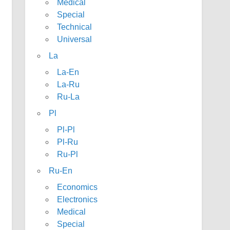
Medical
Special
Technical
Universal
La
La-En
La-Ru
Ru-La
Pl
Pl-Pl
Pl-Ru
Ru-Pl
Ru-En
Economics
Electronics
Medical
Special