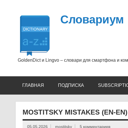
Перейти
к
содержимому
Словариум
GoldenDict и Lingvo – словари для смартфона и ко
ГЛАВНАЯ
ПОДПИСКА
SUBSCRIPTI
MOSTITSKY MISTAKES (EN-EN)
05.05.2026
mostitsky
5 комментариев