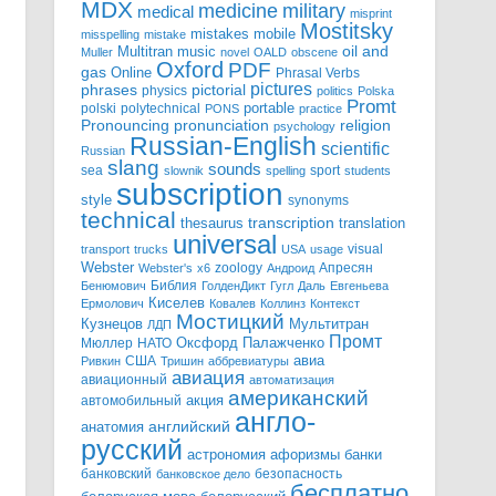
MDX
military
medicine
medical
misprint
Mostitsky
mobile
mistakes
misspelling
mistake
Multitran
oil and
music
Muller
novel
OALD
obscene
Oxford
PDF
gas
Online
Phrasal Verbs
pictures
pictorial
phrases
physics
politics
Polska
Promt
polski
polytechnical
portable
PONS
practice
pronunciation
Pronouncing
religion
psychology
Russian-English
scientific
Russian
slang
sounds
sea
sport
slownik
spelling
students
subscription
style
synonyms
technical
transcription
thesaurus
translation
universal
visual
transport
trucks
USA
usage
Webster
zoology
Апресян
Webster's
x6
Андроид
Библия
Бенюмович
ГолденДикт
Гугл
Даль
Евгеньева
Киселев
Ермолович
Ковалев
Коллинз
Контекст
Мостицкий
Мультитран
Кузнецов
ЛДП
Промт
Мюллер
НАТО
Оксфорд
Палажченко
авиа
США
Ривкин
Тришин
аббревиатуры
авиация
авиационный
автоматизация
американский
акция
автомобильный
англо-
английский
анатомия
русский
астрономия
афоризмы
банки
банковский
безопасность
банковское дело
бесплатно