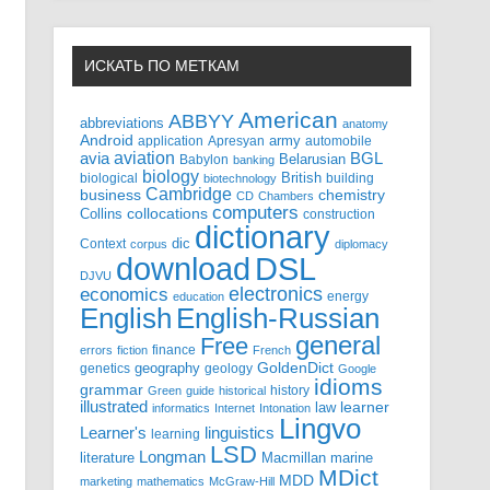
ИСКАТЬ ПО МЕТКАМ
American
ABBYY
abbreviations
anatomy
Android
army
application
Apresyan
automobile
aviation
BGL
avia
Babylon
Belarusian
banking
biology
biological
British
building
biotechnology
Cambridge
business
chemistry
CD
Chambers
computers
Collins
collocations
construction
dictionary
Context
dic
corpus
diplomacy
DSL
download
DJVU
electronics
economics
energy
education
English-Russian
English
general
Free
finance
errors
fiction
French
GoldenDict
geography
genetics
geology
Google
idioms
grammar
history
Green
guide
historical
illustrated
law
learner
informatics
Internet
Intonation
Lingvo
Learner's
linguistics
learning
LSD
Longman
literature
Macmillan
marine
MDict
MDD
marketing
mathematics
McGraw-Hill