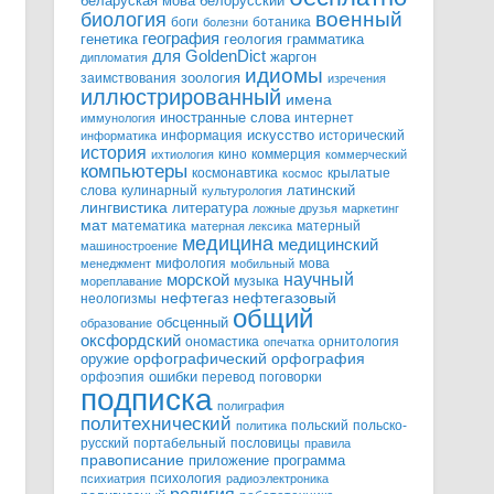
белорусский
беларуская мова
военный
биология
боги
ботаника
болезни
география
генетика
грамматика
геология
для GoldenDict
жаргон
дипломатия
идиомы
зоология
заимствования
изречения
иллюстрированный
имена
иностранные слова
интернет
иммунология
информация
искусство
исторический
информатика
история
кино
коммерция
ихтиология
коммерческий
компьютеры
космонавтика
крылатые
космос
слова
кулинарный
латинский
культурология
лингвистика
литература
ложные друзья
маркетинг
мат
математика
матерный
матерная лексика
медицина
медицинский
машиностроение
мифология
мова
менеджмент
мобильный
научный
морской
музыка
мореплавание
нефтегазовый
нефтегаз
неологизмы
общий
обсценный
образование
оксфордский
ономастика
орнитология
опечатка
орфографический
оружие
орфография
орфоэпия
ошибки
перевод
поговорки
подписка
полиграфия
политехнический
польский
польско-
политика
русский
портабельный
пословицы
правила
правописание
приложение
программа
психология
психиатрия
радиоэлектроника