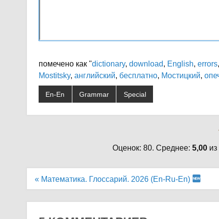
помечено как "
dictionary
,
download
,
English
,
errors
Mostitsky
,
английский
,
бесплатно
,
Мостицкий
,
опе
En-En
Grammar
Special
Оценок: 80. Среднее:
5,00
из
Навигация
« Математика. Глоссарий. 2026 (En-Ru-En)
по
записям