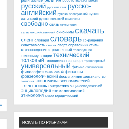
религия
религиозный
робототехника
роман
русский
русско-
русский язык
английский
русско-
русско-белорусский
латинский
русско-польский
самолеты
свободно
связь
сексология
скачать
синонимы
сельскохозяйственный
словарь
сленг
словари
сокращения
справочник
сочетаемость
спорт
стиль
список
страноведение
строительный
телевидение
технический
телекоммуникации
толковый
топонимика
транспорт
транспортный
универсальный
физика
физиология
финансы
философия
финансовый
фразеологический
химия
фразы
христианство
экономика
экономический
экология
электроника
энергетика
энциклопедический
энциклопедия
этимологический
этимология
юридический
юмор
»
ИСКАТЬ ПО РУБРИКАМ