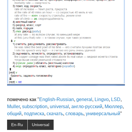
помечено как "
English-Russian
,
general
,
Lingvo
,
LSD
,
Muller
,
subscription
,
universal
,
англо-русский
,
Мюллер
,
общий
,
подписка
,
скачать
,
словарь
,
универсальный
"
En-Ru
Universal