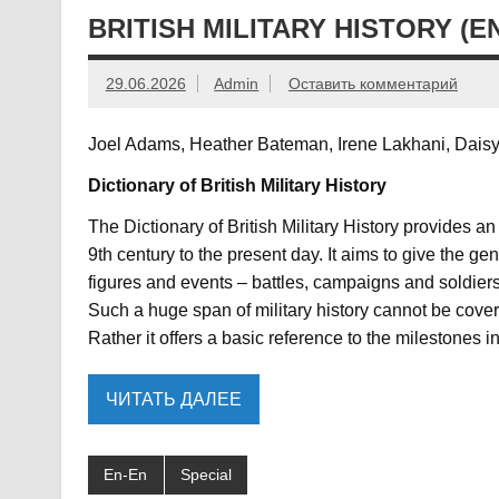
BRITISH MILITARY HISTORY (E
29.06.2026
Admin
Оставить комментарий
Joel Adams, Heather Bateman, Irene Lakhani, Dai
Dictionary of British Military History
The Dictionary of British Military History provides a
9th century to the present day. It aims to give the g
figures and events – battles, campaigns and soldier
Such a huge span of military history cannot be covere
Rather it offers a basic reference to the milestones in
ЧИТАТЬ ДАЛЕЕ
En-En
Special