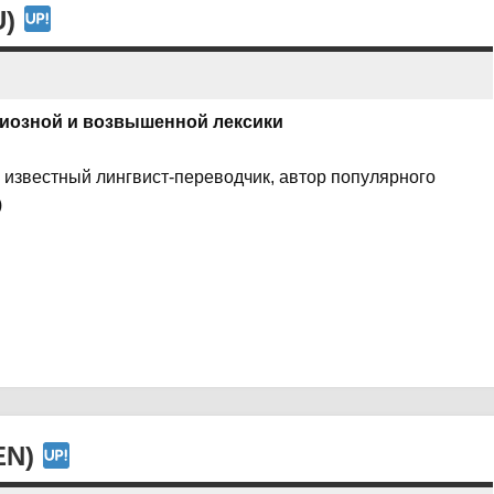
U)
гиозной и возвышенной лексики
известный лингвист-переводчик, автор популярного
)
EN)