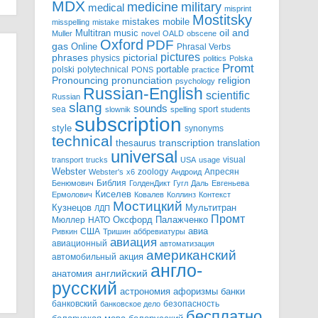
MDX
military
medicine
medical
misprint
Mostitsky
mobile
mistakes
misspelling
mistake
Multitran
oil and
music
Muller
novel
OALD
obscene
Oxford
PDF
gas
Online
Phrasal Verbs
pictures
pictorial
phrases
physics
politics
Polska
Promt
polski
polytechnical
portable
PONS
practice
pronunciation
Pronouncing
religion
psychology
Russian-English
scientific
Russian
slang
sounds
sea
sport
slownik
spelling
students
subscription
style
synonyms
technical
transcription
thesaurus
translation
universal
visual
transport
trucks
USA
usage
Webster
zoology
Апресян
Webster's
x6
Андроид
Библия
Бенюмович
ГолденДикт
Гугл
Даль
Евгеньева
Киселев
Ермолович
Ковалев
Коллинз
Контекст
Мостицкий
Мультитран
Кузнецов
ЛДП
Промт
Мюллер
НАТО
Оксфорд
Палажченко
авиа
США
Ривкин
Тришин
аббревиатуры
авиация
авиационный
автоматизация
американский
акция
автомобильный
англо-
английский
анатомия
русский
астрономия
афоризмы
банки
банковский
безопасность
банковское дело
бесплатно