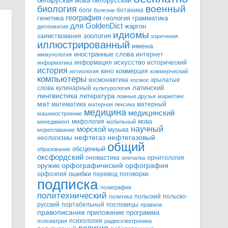
белорусский
беларуская мова
военный
биология
боги
ботаника
болезни
география
генетика
грамматика
геология
для GoldenDict
жаргон
дипломатия
идиомы
зоология
заимствования
изречения
иллюстрированный
имена
иностранные слова
интернет
иммунология
информация
искусство
исторический
информатика
история
кино
коммерция
ихтиология
коммерческий
компьютеры
космонавтика
крылатые
космос
слова
кулинарный
латинский
культурология
лингвистика
литература
ложные друзья
маркетинг
мат
математика
матерный
матерная лексика
медицина
медицинский
машиностроение
мифология
мова
менеджмент
мобильный
научный
морской
музыка
мореплавание
нефтегазовый
нефтегаз
неологизмы
общий
обсценный
образование
оксфордский
ономастика
орнитология
опечатка
орфографический
оружие
орфография
орфоэпия
ошибки
перевод
поговорки
подписка
полиграфия
политехнический
польский
польско-
политика
русский
портабельный
пословицы
правила
правописание
приложение
программа
психология
психиатрия
радиоэлектроника