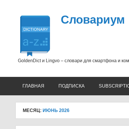
Перейти
к
содержимому
Словариум
GoldenDict и Lingvo – словари для смартфона и ко
ГЛАВНАЯ
ПОДПИСКА
SUBSCRIPTI
МЕСЯЦ:
ИЮНЬ 2026