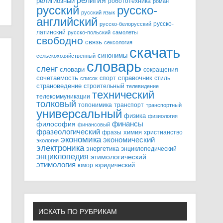
религия
религиозный
робототехника
роман
русский
русско-
русский язык
английский
русско-
русско-белорусский
латинский
русско-польский
самолеты
свободно
связь
сексология
скачать
синонимы
сельскохозяйственный
словарь
сленг
словари
сокращения
справочник
сочетаемость
спорт
стиль
список
страноведение
строительный
телевидение
технический
телекоммуникации
толковый
топонимика
транспорт
транспортный
универсальный
физика
физиология
финансы
философия
финансовый
фразеологический
химия
фразы
христианство
экономика
экономический
экология
электроника
энергетика
энциклопедический
энциклопедия
этимологический
этимология
юридический
юмор
ИСКАТЬ ПО РУБРИКАМ