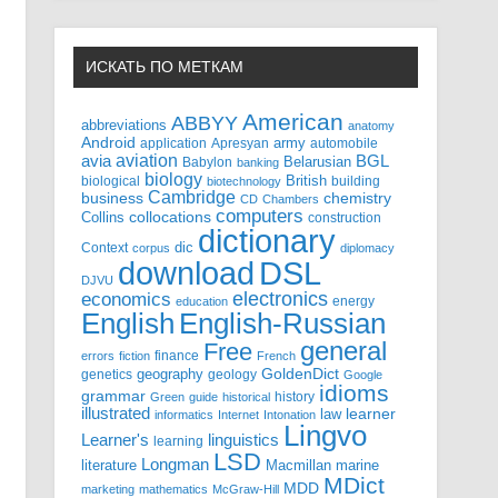
ИСКАТЬ ПО МЕТКАМ
American
ABBYY
abbreviations
anatomy
Android
army
application
Apresyan
automobile
aviation
BGL
avia
Babylon
Belarusian
banking
biology
biological
British
building
biotechnology
Cambridge
business
chemistry
CD
Chambers
computers
Collins
collocations
construction
dictionary
Context
dic
corpus
diplomacy
DSL
download
DJVU
electronics
economics
energy
education
English-Russian
English
general
Free
finance
errors
fiction
French
GoldenDict
geography
genetics
geology
Google
idioms
grammar
history
Green
guide
historical
illustrated
law
learner
informatics
Internet
Intonation
Lingvo
Learner's
linguistics
learning
LSD
Longman
literature
Macmillan
marine
MDict
MDD
marketing
mathematics
McGraw-Hill