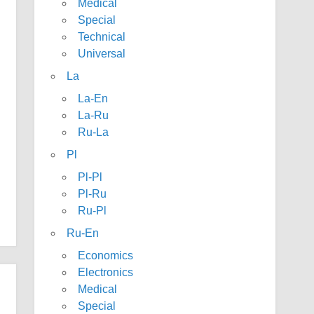
Medical
Special
Technical
Universal
La
La-En
La-Ru
Ru-La
Pl
Pl-Pl
Pl-Ru
Ru-Pl
Ru-En
Economics
Electronics
Medical
Special