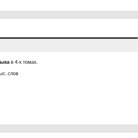
зыка
в 4-х томах.
ыс. слов