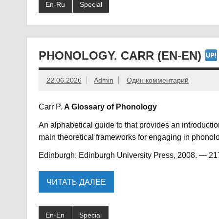
En-Ru
Special
PHONOLOGY. CARR (EN-EN)
22.06.2026
Admin
Один комментарий
Carr P.
A Glossary of Phonology
An alphabetical guide to that provides an introduct
main theoretical frameworks for engaging in phonolo
Edinburgh: Edinburgh University Press, 2008. — 21
ЧИТАТЬ ДАЛЕЕ
En-En
Special