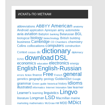
ИСКАТЬ ПО МЕТКАМ
American
ABBYY
abbreviations
anatomy
Android
army
application
Apresyan
automobile
aviation
BGL
avia
Babylon
Belarusian
banking
biology
biological
British
building
biotechnology
Cambridge
business
chemistry
CD
Chambers
computers
Collins
collocations
construction
dictionary
Context
dic
corpus
diplomacy
DSL
download
DJVU
electronics
economics
energy
education
English-Russian
English
general
Free
finance
errors
fiction
French
GoldenDict
geography
genetics
geology
Google
idioms
grammar
history
Green
guide
historical
illustrated
law
learner
informatics
Internet
Intonation
Lingvo
Learner's
linguistics
learning
LSD
Longman
literature
Macmillan
marine
MDict
MDD
marketing
mathematics
McGraw-Hill