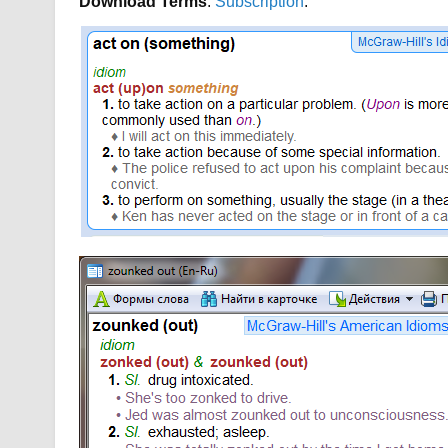
Download Terms
:
Subscription
.