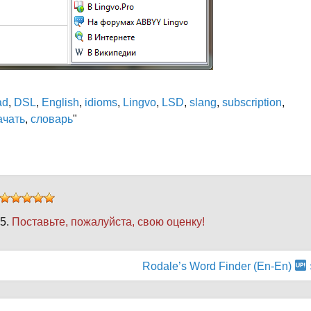
ad
,
DSL
,
English
,
idioms
,
Lingvo
,
LSD
,
slang
,
subscription
,
ачать
,
словарь
"
 5.
Поставьте, пожалуйста, свою оценку!
Rodale’s Word Finder (En-En)