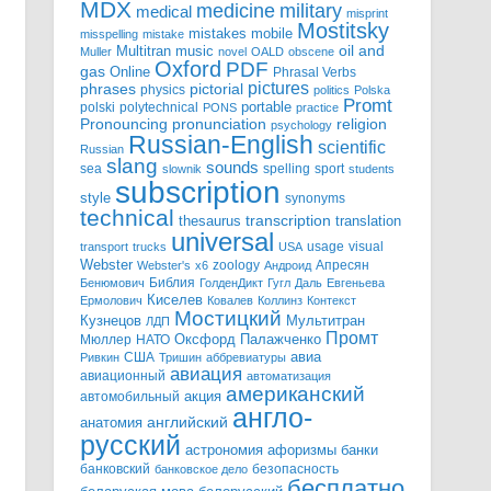
MDX
military
medicine
medical
misprint
Mostitsky
mistakes
mobile
misspelling
mistake
Multitran
oil and
music
Muller
novel
OALD
obscene
Oxford
PDF
gas
Online
Phrasal Verbs
pictures
pictorial
phrases
physics
politics
Polska
Promt
polski
polytechnical
portable
PONS
practice
pronunciation
Pronouncing
religion
psychology
Russian-English
scientific
Russian
slang
sounds
sea
spelling
sport
slownik
students
subscription
style
synonyms
technical
transcription
thesaurus
translation
universal
usage
visual
transport
trucks
USA
Webster
zoology
Апресян
Webster's
x6
Андроид
Библия
Бенюмович
ГолденДикт
Гугл
Даль
Евгеньева
Киселев
Ермолович
Ковалев
Коллинз
Контекст
Мостицкий
Мультитран
Кузнецов
ЛДП
Промт
Мюллер
НАТО
Оксфорд
Палажченко
авиа
США
Ривкин
Тришин
аббревиатуры
авиация
авиационный
автоматизация
американский
акция
автомобильный
англо-
английский
анатомия
русский
астрономия
афоризмы
банки
банковский
безопасность
банковское дело
бесплатно