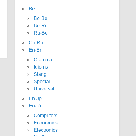
Be
Be-Be
Be-Ru
Ru-Be
Ch-Ru
En-En
Grammar
Idioms
Slang
Special
Universal
En-Jp
En-Ru
Computers
Economics
Electronics