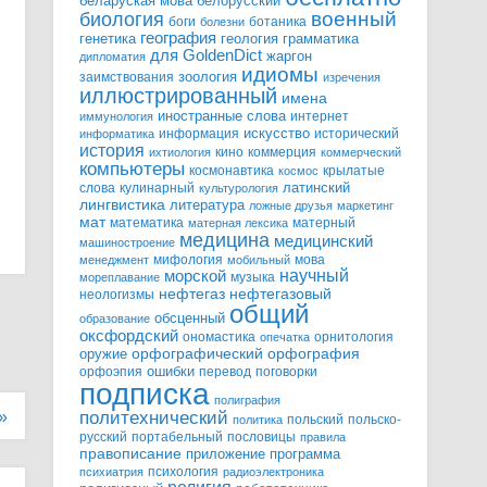
белорусский
беларуская мова
военный
биология
боги
ботаника
болезни
география
генетика
грамматика
геология
для GoldenDict
жаргон
дипломатия
идиомы
зоология
заимствования
изречения
иллюстрированный
имена
иностранные слова
интернет
иммунология
информация
искусство
исторический
информатика
история
кино
коммерция
ихтиология
коммерческий
компьютеры
космонавтика
крылатые
космос
слова
кулинарный
латинский
культурология
лингвистика
литература
ложные друзья
маркетинг
мат
математика
матерный
матерная лексика
медицина
медицинский
машиностроение
мифология
мова
менеджмент
мобильный
научный
морской
музыка
мореплавание
нефтегазовый
нефтегаз
неологизмы
общий
обсценный
образование
оксфордский
ономастика
орнитология
опечатка
орфографический
оружие
орфография
орфоэпия
ошибки
перевод
поговорки
подписка
полиграфия
»
политехнический
польский
польско-
политика
русский
портабельный
пословицы
правила
правописание
приложение
программа
психология
психиатрия
радиоэлектроника