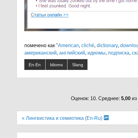
помечено как "
American
,
cliché
,
dictionary
,
downlo
американский
,
английский
,
идиомы
,
подписка
,
ск
En-En
Idioms
Slang
Оценок: 10. Среднее:
5,00
из
Навигация
« Лингвистика и семиотика (En-Ru)
по
записям