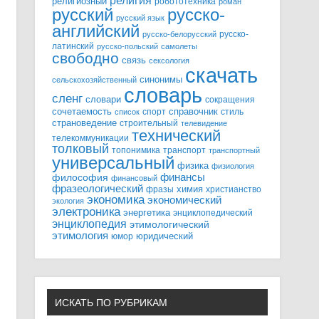
религия
религиозный
робототехника
роман
русский
русско-
русский язык
английский
русско-
русско-белорусский
латинский
русско-польский
самолеты
свободно
связь
сексология
скачать
синонимы
сельскохозяйственный
словарь
сленг
словари
сокращения
справочник
сочетаемость
спорт
стиль
список
страноведение
строительный
телевидение
технический
телекоммуникации
толковый
топонимика
транспорт
транспортный
универсальный
физика
физиология
финансы
философия
финансовый
фразеологический
химия
фразы
христианство
экономика
экономический
экология
электроника
энергетика
энциклопедический
энциклопедия
этимологический
этимология
юридический
юмор
ИСКАТЬ ПО РУБРИКАМ