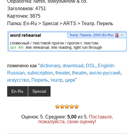
Обработка: ramix, sowyouknow & co.
Заголовков: 4751
Карточек: 3875
Папка: En-Ru > Special > ARTS > Театр. Перель
помечено как "
dictionary
,
download
,
DSL
,
English-
Russian
,
subscription
,
theater
,
theatre
,
англо-русский
,
искусство
,
Перель
,
театр
,
цирк
"
En-Ru
Special
Оценок: 5. Среднее:
5,00
из 5.
Поставьте,
пожалуйста, свою оценку!