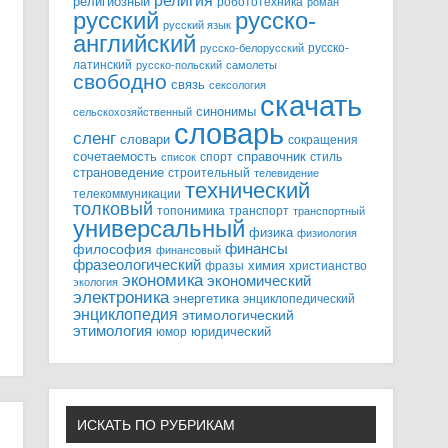
религия
религиозный
робототехника
роман
русский
русско-
русский язык
английский
русско-
русско-белорусский
латинский
русско-польский
самолеты
свободно
связь
сексология
скачать
синонимы
сельскохозяйственный
словарь
сленг
словари
сокращения
справочник
сочетаемость
спорт
стиль
список
страноведение
строительный
телевидение
технический
телекоммуникации
толковый
топонимика
транспорт
транспортный
универсальный
физика
физиология
финансы
философия
финансовый
фразеологический
химия
фразы
христианство
экономика
экономический
экология
электроника
энергетика
энциклопедический
энциклопедия
этимологический
этимология
юридический
юмор
ИСКАТЬ ПО РУБРИКАМ