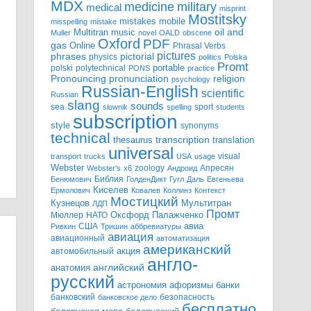
MDX
military
medicine
medical
misprint
Mostitsky
mobile
mistakes
misspelling
mistake
Multitran
oil and
music
Muller
novel
OALD
obscene
Oxford
PDF
gas
Online
Phrasal Verbs
pictures
pictorial
phrases
physics
politics
Polska
Promt
polski
polytechnical
portable
PONS
practice
pronunciation
Pronouncing
religion
psychology
Russian-English
scientific
Russian
slang
sounds
sea
sport
slownik
spelling
students
subscription
style
synonyms
technical
transcription
thesaurus
translation
universal
visual
transport
trucks
USA
usage
Webster
zoology
Апресян
Webster's
x6
Андроид
Библия
Бенюмович
ГолденДикт
Гугл
Даль
Евгеньева
Киселев
Ермолович
Ковалев
Коллинз
Контекст
Мостицкий
Мультитран
Кузнецов
ЛДП
Промт
Мюллер
НАТО
Оксфорд
Палажченко
авиа
США
Ривкин
Тришин
аббревиатуры
авиация
авиационный
автоматизация
американский
акция
автомобильный
англо-
английский
анатомия
русский
астрономия
афоризмы
банки
банковский
безопасность
банковское дело
бесплатно