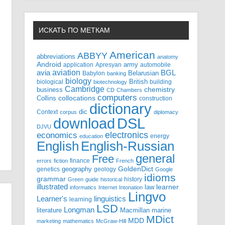
ИСКАТЬ ПО МЕТКАМ
American
ABBYY
abbreviations
anatomy
Android
army
application
Apresyan
automobile
aviation
BGL
avia
Babylon
Belarusian
banking
biology
biological
British
building
biotechnology
Cambridge
business
chemistry
CD
Chambers
computers
Collins
collocations
construction
dictionary
Context
dic
corpus
diplomacy
DSL
download
DJVU
electronics
economics
energy
education
English-Russian
English
general
Free
finance
errors
fiction
French
GoldenDict
geography
genetics
geology
Google
idioms
grammar
history
Green
guide
historical
illustrated
law
learner
informatics
Internet
Intonation
Lingvo
Learner's
linguistics
learning
LSD
Longman
literature
Macmillan
marine
MDict
MDD
marketing
mathematics
McGraw-Hill