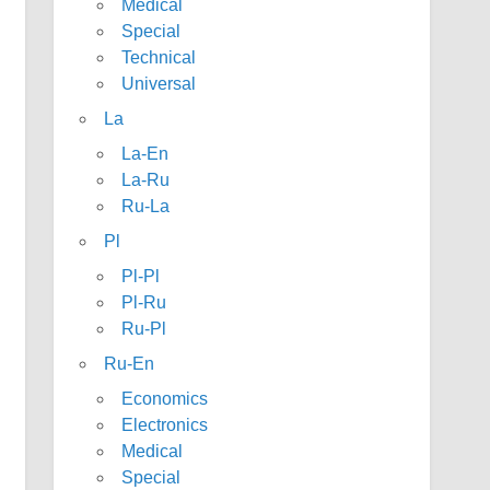
Medical
Special
Technical
Universal
La
La-En
La-Ru
Ru-La
Pl
Pl-Pl
Pl-Ru
Ru-Pl
Ru-En
Economics
Electronics
Medical
Special