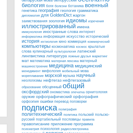
белорусский
беларуская мова
военный
биология
боги
ботаника
болезни
география
генетика
грамматика
геология
для GoldenDict
жаргон
дипломатия
идиомы
зоология
заимствования
изречения
иллюстрированный
имена
иностранные слова
интернет
иммунология
информация
искусство
исторический
информатика
история
кино
коммерция
ихтиология
коммерческий
компьютеры
космонавтика
крылатые
космос
слова
кулинарный
латинский
культурология
лингвистика
литература
ложные друзья
маркетинг
мат
математика
матерный
матерная лексика
медицина
медицинский
машиностроение
мифология
мова
менеджмент
мобильный
научный
морской
музыка
мореплавание
нефтегазовый
нефтегаз
неологизмы
общий
обсценный
образование
оксфордский
ономастика
орнитология
опечатка
орфографический
оружие
орфография
орфоэпия
ошибки
перевод
поговорки
подписка
полиграфия
политехнический
польский
польско-
политика
русский
портабельный
пословицы
правила
правописание
приложение
программа
психология
психиатрия
радиоэлектроника