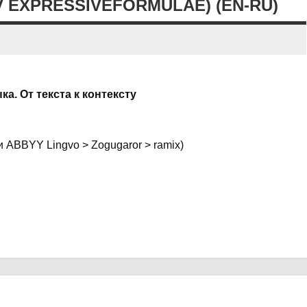
V EXPRESSIVEFORMULAE) (EN-RU)
а. От текста к контексту
и ABBYY Lingvo > Zogugaror > ramix)