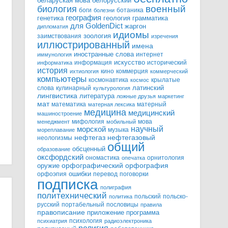
белорусский
беларуская мова
военный
биология
боги
ботаника
болезни
география
генетика
грамматика
геология
для GoldenDict
жаргон
дипломатия
идиомы
зоология
заимствования
изречения
иллюстрированный
имена
иностранные слова
интернет
иммунология
информация
искусство
исторический
информатика
история
кино
коммерция
ихтиология
коммерческий
компьютеры
космонавтика
крылатые
космос
слова
кулинарный
латинский
культурология
лингвистика
литература
ложные друзья
маркетинг
мат
математика
матерный
матерная лексика
медицина
медицинский
машиностроение
мифология
мова
менеджмент
мобильный
научный
морской
музыка
мореплавание
нефтегазовый
нефтегаз
неологизмы
общий
обсценный
образование
оксфордский
ономастика
орнитология
опечатка
орфографический
оружие
орфография
орфоэпия
ошибки
перевод
поговорки
подписка
полиграфия
политехнический
польский
польско-
политика
русский
портабельный
пословицы
правила
правописание
приложение
программа
психология
психиатрия
радиоэлектроника