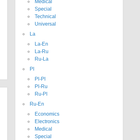
Medical
Special
Technical
Universal
La
La-En
La-Ru
Ru-La
Pl
Pl-Pl
Pl-Ru
Ru-Pl
Ru-En
Economics
Electronics
Medical
Special