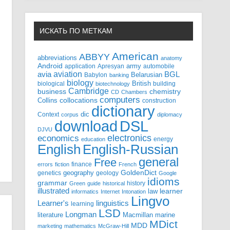
ИСКАТЬ ПО МЕТКАМ
American
ABBYY
abbreviations
anatomy
Android
army
application
Apresyan
automobile
aviation
BGL
avia
Babylon
Belarusian
banking
biology
biological
British
building
biotechnology
Cambridge
business
chemistry
CD
Chambers
computers
Collins
collocations
construction
dictionary
Context
dic
corpus
diplomacy
DSL
download
DJVU
electronics
economics
energy
education
English-Russian
English
general
Free
finance
errors
fiction
French
GoldenDict
geography
genetics
geology
Google
idioms
grammar
history
Green
guide
historical
illustrated
law
learner
informatics
Internet
Intonation
Lingvo
Learner's
linguistics
learning
LSD
Longman
literature
Macmillan
marine
MDict
MDD
marketing
mathematics
McGraw-Hill