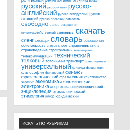
религия
религиозный
робототехника
роман
русский
русско-
русский язык
английский
русско-
русско-белорусский
латинский
русско-польский
самолеты
свободно
связь
сексология
скачать
синонимы
сельскохозяйственный
словарь
сленг
словари
сокращения
справочник
сочетаемость
спорт
стиль
список
страноведение
строительный
телевидение
технический
телекоммуникации
толковый
топонимика
транспорт
транспортный
универсальный
физика
физиология
финансы
философия
финансовый
фразеологический
химия
фразы
христианство
экономика
экономический
экология
электроника
энергетика
энциклопедический
энциклопедия
этимологический
этимология
юридический
юмор
ИСКАТЬ ПО РУБРИКАМ