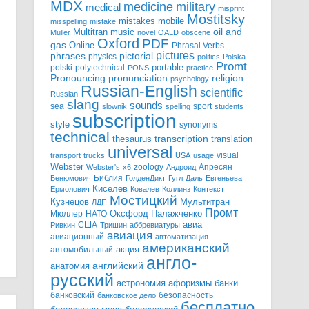
MDX
military
medicine
medical
misprint
Mostitsky
mobile
mistakes
misspelling
mistake
Multitran
oil and
music
Muller
novel
OALD
obscene
Oxford
PDF
gas
Online
Phrasal Verbs
pictures
pictorial
phrases
physics
politics
Polska
Promt
polski
polytechnical
portable
PONS
practice
pronunciation
Pronouncing
religion
psychology
Russian-English
scientific
Russian
slang
sounds
sea
sport
slownik
spelling
students
subscription
style
synonyms
technical
transcription
thesaurus
translation
universal
visual
transport
trucks
USA
usage
Webster
zoology
Апресян
Webster's
x6
Андроид
Библия
Бенюмович
ГолденДикт
Гугл
Даль
Евгеньева
Киселев
Ермолович
Ковалев
Коллинз
Контекст
Мостицкий
Мультитран
Кузнецов
ЛДП
Промт
Мюллер
НАТО
Оксфорд
Палажченко
авиа
США
Ривкин
Тришин
аббревиатуры
авиация
авиационный
автоматизация
американский
акция
автомобильный
англо-
английский
анатомия
русский
астрономия
афоризмы
банки
банковский
безопасность
банковское дело
бесплатно