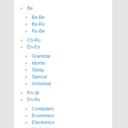
Be
Be-Be
Be-Ru
Ru-Be
Ch-Ru
En-En
Grammar
Idioms
Slang
Special
Universal
En-Jp
En-Ru
Computers
Economics
Electronics