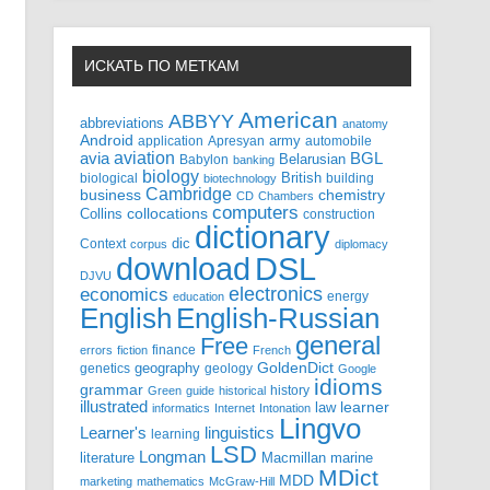
ИСКАТЬ ПО МЕТКАМ
American
ABBYY
abbreviations
anatomy
Android
army
application
Apresyan
automobile
aviation
BGL
avia
Babylon
Belarusian
banking
biology
biological
British
building
biotechnology
Cambridge
business
chemistry
CD
Chambers
computers
Collins
collocations
construction
dictionary
Context
dic
corpus
diplomacy
DSL
download
DJVU
electronics
economics
energy
education
English-Russian
English
general
Free
finance
errors
fiction
French
GoldenDict
geography
genetics
geology
Google
idioms
grammar
history
Green
guide
historical
illustrated
law
learner
informatics
Internet
Intonation
Lingvo
Learner's
linguistics
learning
LSD
Longman
literature
Macmillan
marine
MDict
MDD
marketing
mathematics
McGraw-Hill