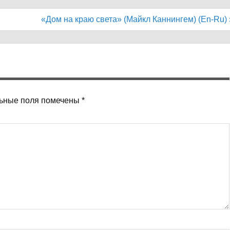
«Дом на краю света» (Майкл Каннингем) (En-Ru) 
ьные поля помечены
*