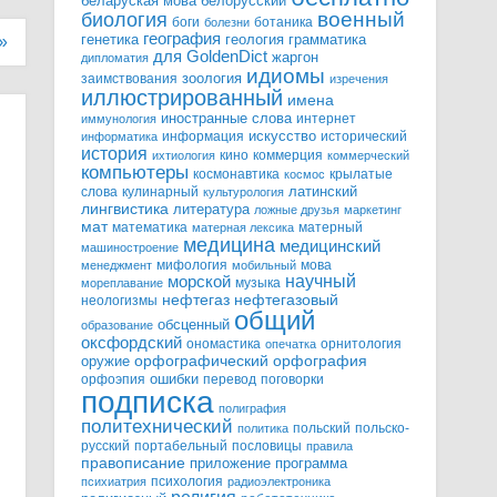
белорусский
беларуская мова
военный
биология
боги
ботаника
болезни
география
генетика
грамматика
геология
»
для GoldenDict
жаргон
дипломатия
идиомы
зоология
заимствования
изречения
иллюстрированный
имена
иностранные слова
интернет
иммунология
информация
искусство
исторический
информатика
история
кино
коммерция
ихтиология
коммерческий
компьютеры
космонавтика
крылатые
космос
слова
кулинарный
латинский
культурология
лингвистика
литература
ложные друзья
маркетинг
мат
математика
матерный
матерная лексика
медицина
медицинский
машиностроение
мифология
мова
менеджмент
мобильный
научный
морской
музыка
мореплавание
нефтегазовый
нефтегаз
неологизмы
общий
обсценный
образование
оксфордский
ономастика
орнитология
опечатка
орфографический
оружие
орфография
орфоэпия
ошибки
перевод
поговорки
подписка
полиграфия
политехнический
польский
польско-
политика
русский
портабельный
пословицы
правила
правописание
приложение
программа
психология
психиатрия
радиоэлектроника