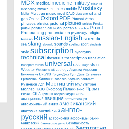
MDX
military
medicine
medical
misprint
Mostitsky
mobile
mistakes
misspelling
mistake
Multitran
oil and
music
Muller
novel
OALD
obscene
Oxford
PDF
gas
Online
Phrasal Verbs
pictures
pictorial
phrases
physics
politics
Polska
Promt
polski
polytechnical
portable
PONS
practice
pronunciation
Pronouncing
religion
psychology
Russian-English
scientific
Russian
slang
sounds
sea
sport
slownik
spelling
students
subscription
style
synonyms
technical
transcription
thesaurus
translation
universal
visual
transport
trucks
USA
usage
Webster
zoology
Апресян
Webster's
x6
Андроид
Библия
Бенюмович
ГолденДикт
Гугл
Даль
Евгеньева
Киселев
Ермолович
Ковалев
Коллинз
Контекст
Мостицкий
Мультитран
Кузнецов
ЛДП
Промт
Мюллер
НАТО
Оксфорд
Палажченко
авиа
США
Ривкин
Тришин
аббревиатуры
авиация
авиационный
автоматизация
американский
акция
автомобильный
англо-
английский
анатомия
русский
астрономия
афоризмы
банки
банковский
безопасность
банковское дело
бесплатно