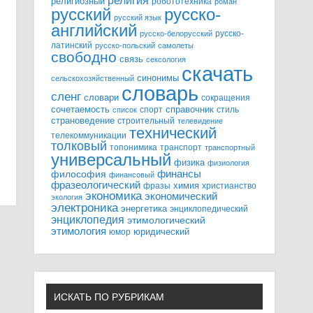
религия
религиозный
робототехника
роман
русский
русско-
русский язык
английский
русско-
русско-белорусский
латинский
русско-польский
самолеты
свободно
связь
сексология
скачать
синонимы
сельскохозяйственный
словарь
сленг
словари
сокращения
справочник
сочетаемость
спорт
стиль
список
страноведение
строительный
телевидение
технический
телекоммуникации
толковый
топонимика
транспорт
транспортный
универсальный
физика
физиология
финансы
философия
финансовый
фразеологический
химия
фразы
христианство
экономика
экономический
экология
электроника
энергетика
энциклопедический
энциклопедия
этимологический
этимология
юридический
юмор
ИСКАТЬ ПО РУБРИКАМ