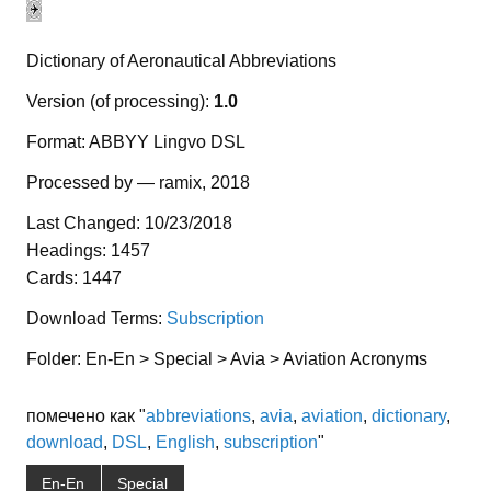
Dictionary of Aeronautical Abbreviations
Version (of processing):
1.0
Format: ABBYY Lingvo DSL
Processed by — ramix, 2018
Last Changed: 10/23/2018
Headings: 1457
Cards: 1447
Download Terms:
Subscription
Folder: En-En > Special > Avia > Aviation Acronyms
помечено как "
abbreviations
,
avia
,
aviation
,
dictionary
,
download
,
DSL
,
English
,
subscription
"
En-En
Special