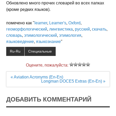
Обновлено много прочих словарей во всех папках
(кроме редких языков).
помечено как "
learner
,
Learner's
,
Oxford
,
геоморфологический
,
лингвистика
,
русский
,
скачать
,
словарь
,
этимологический
,
этимология
,
языковедение
,
языкознание
"
Ru-Ru
Специальные
Оцените, пожалуйста:
Навигация
« Aviation Acronyms (En-En)
по
Longman DOCE5 Extras (En-En) »
записям
ДОБАВИТЬ КОММЕНТАРИЙ