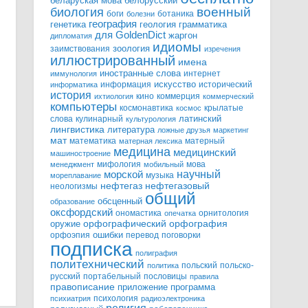
белорусский
беларуская мова
военный
биология
боги
ботаника
болезни
география
генетика
грамматика
геология
для GoldenDict
жаргон
дипломатия
идиомы
зоология
заимствования
изречения
иллюстрированный
имена
иностранные слова
интернет
иммунология
информация
искусство
исторический
информатика
история
кино
коммерция
ихтиология
коммерческий
компьютеры
космонавтика
крылатые
космос
слова
кулинарный
латинский
культурология
лингвистика
литература
ложные друзья
маркетинг
мат
математика
матерный
матерная лексика
медицина
медицинский
машиностроение
мифология
мова
менеджмент
мобильный
научный
морской
музыка
мореплавание
нефтегазовый
нефтегаз
неологизмы
общий
обсценный
образование
оксфордский
ономастика
орнитология
опечатка
орфографический
оружие
орфография
орфоэпия
ошибки
перевод
поговорки
подписка
полиграфия
политехнический
польский
польско-
политика
русский
портабельный
пословицы
правила
правописание
приложение
программа
психология
психиатрия
радиоэлектроника