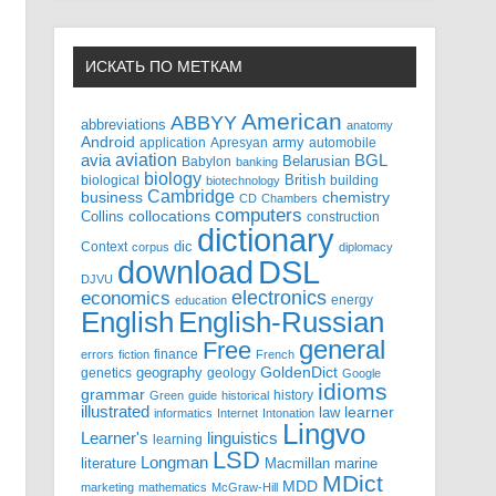
ИСКАТЬ ПО МЕТКАМ
American
ABBYY
abbreviations
anatomy
Android
army
application
Apresyan
automobile
aviation
BGL
avia
Babylon
Belarusian
banking
biology
biological
British
building
biotechnology
Cambridge
business
chemistry
CD
Chambers
computers
Collins
collocations
construction
dictionary
Context
dic
corpus
diplomacy
DSL
download
DJVU
electronics
economics
energy
education
English-Russian
English
general
Free
finance
errors
fiction
French
GoldenDict
geography
genetics
geology
Google
idioms
grammar
history
Green
guide
historical
illustrated
law
learner
informatics
Internet
Intonation
Lingvo
Learner's
linguistics
learning
LSD
Longman
literature
Macmillan
marine
MDict
MDD
marketing
mathematics
McGraw-Hill