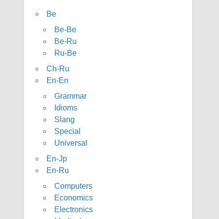
Be
Be-Be
Be-Ru
Ru-Be
Ch-Ru
En-En
Grammar
Idioms
Slang
Special
Universal
En-Jp
En-Ru
Computers
Economics
Electronics