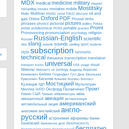
MDX
military
medicine
medical
misprint
Mostitsky
mobile
mistakes
misspelling
mistake
Multitran
oil and
music
Muller
novel
OALD
obscene
Oxford
PDF
gas
Online
Phrasal Verbs
pictures
pictorial
phrases
physics
politics
Polska
Promt
polski
polytechnical
portable
PONS
practice
pronunciation
Pronouncing
religion
psychology
Russian-English
scientific
Russian
slang
sounds
sea
sport
slownik
spelling
students
subscription
style
synonyms
»
technical
transcription
thesaurus
translation
universal
visual
transport
trucks
USA
usage
Webster
zoology
Апресян
Webster's
x6
Андроид
Библия
Бенюмович
ГолденДикт
Гугл
Даль
Евгеньева
Киселев
Ермолович
Ковалев
Коллинз
Контекст
Мостицкий
Мультитран
Кузнецов
ЛДП
Промт
Мюллер
НАТО
Оксфорд
Палажченко
авиа
США
Ривкин
Тришин
аббревиатуры
авиация
авиационный
автоматизация
американский
акция
автомобильный
англо-
английский
анатомия
русский
астрономия
афоризмы
банки
банковский
безопасность
банковское дело
бесплатно