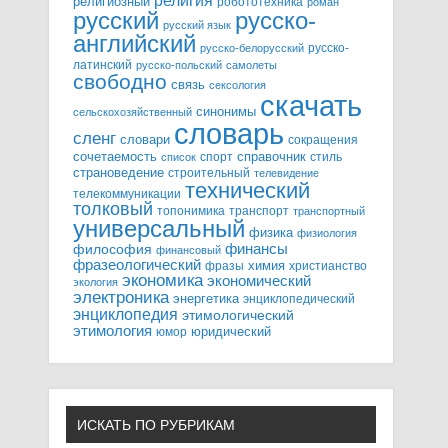
религия
религиозный
робототехника
роман
русский
русско-
русский язык
английский
русско-
русско-белорусский
латинский
русско-польский
самолеты
свободно
связь
сексология
скачать
синонимы
сельскохозяйственный
словарь
сленг
словари
сокращения
справочник
сочетаемость
спорт
стиль
список
страноведение
строительный
телевидение
технический
телекоммуникации
толковый
топонимика
транспорт
транспортный
универсальный
физика
физиология
финансы
философия
финансовый
фразеологический
химия
фразы
христианство
экономика
экономический
экология
электроника
энергетика
энциклопедический
энциклопедия
этимологический
этимология
юридический
юмор
ИСКАТЬ ПО РУБРИКАМ