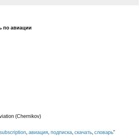
ь по авиации
ation (Chernikov)
subscription
,
авиация
,
подписка
,
скачать
,
словарь
"