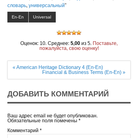
словарь
,
универсальный
"
En-En
Universal
Оценок: 10. Среднее:
5,00
из 5.
Поставьте,
пожалуйста, свою оценку!
Навигация
« American Heritage Dictionary 4 (En-En)
по
Financial & Business Terms (En-En) »
записям
ДОБАВИТЬ КОММЕНТАРИЙ
Ваш адрес email не будет опубликован.
Обязательные поля помечены
*
Комментарий
*